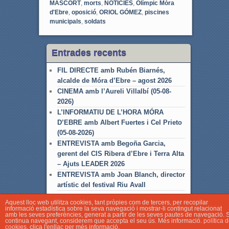
MASCORT
,
morts
,
NOTÍCIES
,
Olímpic Móra
d'Ebre
,
oposició
,
ORIOL GÓMEZ
,
piscines
municipals
,
soldats
Entrades recents
FIL DIRECTE amb Rubén Biarnés,
alcalde de Móra d’Ebre – agost 2026
CINEMA amb l’Aureli Villalbí (05-08-
2026)
L’INFORMATIU DE L’HORA MÓRA
D’EBRE amb Albert Fuertes i Cel Prieto
(05-08-2026)
ENTREVISTA amb Begoña Garcia,
gerent del CIS Ribera d’Ebre i Terra Alta
– Ajuts LEADER 2026
ENTREVISTA amb Joan Blanch, director
artístic del festival Riu Avall
Aquest lloc web utilitza cookies, tant pròpies com de tercers, per recopilar
informació estadística sobre la seva navegació i mostrar-li contingut relacionat
amb les seves preferències, generat a partir de les seves pautes de navegació. S
continua navegant, considerem que accepta el seu ús. Més informació.
política 
cookies
, clica l'enllaç per més informació.