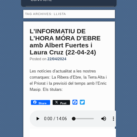
TAG ARCHIVES:
LLISTA
L’INFORMATIU DE
L’HORA MÓRA D’EBRE
amb Albert Fuertes i
Laura Cruz (22-04-24)
Posted on
22/04/2024
Les notícies d’actualitat a les nostres
comarques: La Ribera d’Ebre, la Terra Alta i
el Priorat i la previsió del temps amb l’Enric
Masip. Els titulars:
F
T
Share
Post
a
w
c
i
e
t
b
t
o
e
o
r
k