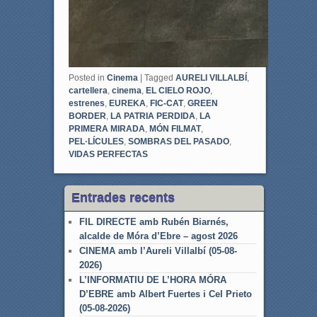
Posted in
Cinema
|
Tagged
AURELI VILLALBÍ
,
cartellera
,
cinema
,
EL CIELO ROJO
,
estrenes
,
EUREKA
,
FIC-CAT
,
GREEN
BORDER
,
LA PATRIA PERDIDA
,
LA
PRIMERA MIRADA
,
MÓN FILMAT
,
PEL·LÍCULES
,
SOMBRAS DEL PASADO
,
VIDAS PERFECTAS
Entrades recents
FIL DIRECTE amb Rubén Biarnés,
alcalde de Móra d’Ebre – agost 2026
CINEMA amb l’Aureli Villalbí (05-08-
2026)
L’INFORMATIU DE L’HORA MÓRA
D’EBRE amb Albert Fuertes i Cel Prieto
(05-08-2026)