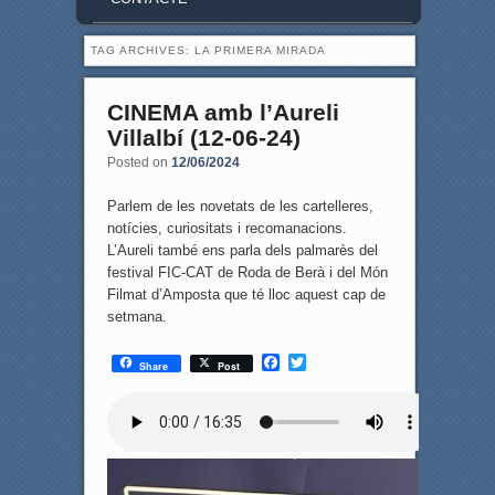
TAG ARCHIVES:
LA PRIMERA MIRADA
CINEMA amb l’Aureli
Villalbí (12-06-24)
Posted on
12/06/2024
Parlem de les novetats de les cartelleres,
notícies, curiositats i recomanacions.
L’Aureli també ens parla dels palmarès del
festival FIC-CAT de Roda de Berà i del Món
Filmat d’Amposta que té lloc aquest cap de
setmana.
F
T
Share
Post
a
w
c
i
e
t
b
t
o
e
o
r
k