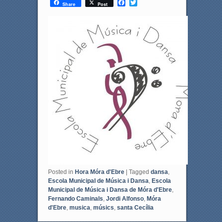
F
T
Share
Post
a
w
c
i
e
t
b
t
o
e
o
r
k
Posted in
Hora Móra d'Ebre
|
Tagged
dansa
,
Escola Municipal de Música i Dansa
,
Escola
Municipal de Música i Dansa de Móra d'Ebre
,
Fernando Caminals
,
Jordi Alfonso
,
Móra
d'Ebre
,
musica
,
músics
,
santa Cecília