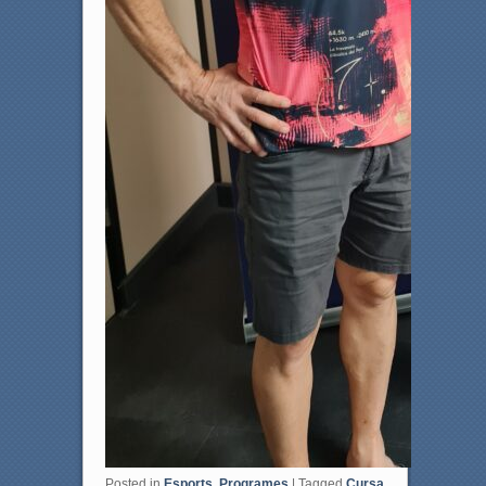
Posted in
Esports
,
Programes
|
Tagged
Cursa