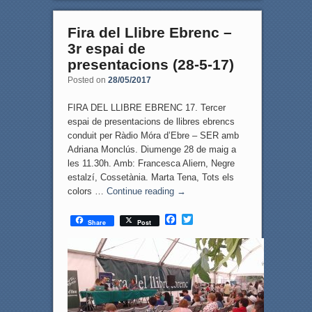
Fira del Llibre Ebrenc –
3r espai de
presentacions (28-5-17)
Posted on
28/05/2017
FIRA DEL LLIBRE EBRENC 17. Tercer
espai de presentacions de llibres ebrencs
conduit per Ràdio Móra d’Ebre – SER amb
Adriana Monclús. Diumenge 28 de maig a
les 11.30h. Amb: Francesca Aliern, Negre
estalzí, Cossetània. Marta Tena, Tots els
colors …
Continue reading
→
F
T
Share
Post
a
w
c
i
e
t
b
t
o
e
o
r
k