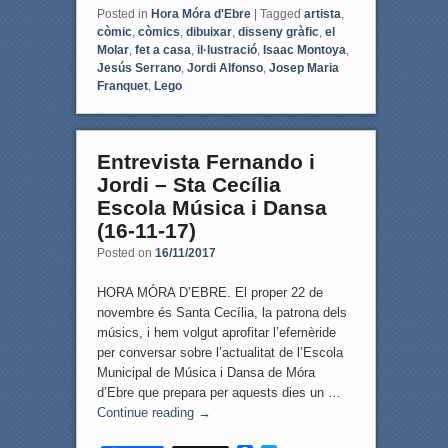
Posted in
Hora Móra d'Ebre
|
Tagged
artista
,
còmic
,
còmics
,
dibuixar
,
disseny gràfic
,
el
Molar
,
fet a casa
,
il·lustració
,
Isaac Montoya
,
Jesús Serrano
,
Jordi Alfonso
,
Josep Maria
Franquet
,
Lego
Entrevista Fernando i
Jordi – Sta Cecília
Escola Música i Dansa
(16-11-17)
Posted on
16/11/2017
HORA MÓRA D’EBRE. El proper 22 de
novembre és Santa Cecília, la patrona dels
músics, i hem volgut aprofitar l’efemèride
per conversar sobre l’actualitat de l’Escola
Municipal de Música i Dansa de Móra
d’Ebre que prepara per aquests dies un …
Continue reading
→