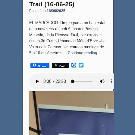
Trail (16-06-25)
Posted on
16/06/2025
EL MARCADOR. Un programa on han estat
amb nosaltres a Jordi Alfonso i Pasqual
Masedo, de la Picossa Trail, per explicar-
nos la 3a Cursa Urbana de Móra d’Ebre «La
Volta dels Carros». Un «tardeo running» de
5 o 10 quilòmetres …
Continue reading
→
F
T
Share
Post
a
w
c
i
e
t
b
t
o
e
o
r
k