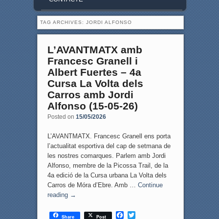
TAG ARCHIVES:
JORDI ALFONSO
L’AVANTMATX amb
Francesc Granell i
Albert Fuertes – 4a
Cursa La Volta dels
Carros amb Jordi
Alfonso (15-05-26)
Posted on
15/05/2026
L’AVANTMATX. Francesc Granell ens porta
l’actualitat esportiva del cap de setmana de
les nostres comarques. Parlem amb Jordi
Alfonso, membre de la Picossa Trail, de la
4a edició de la Cursa urbana La Volta dels
Carros de Móra d’Ebre. Amb …
Continue
reading
→
F
T
Share
Post