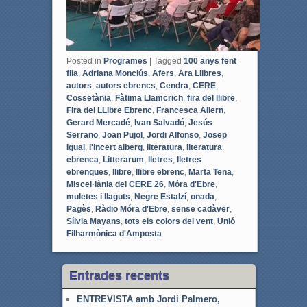
Posted in
Programes
|
Tagged
100 anys fent
fila
,
Adriana Monclús
,
Afers
,
Ara Llibres
,
autors
,
autors ebrencs
,
Cendra
,
CERE
,
Cossetània
,
Fàtima Llamcrich
,
fira del llibre
,
Fira del LLibre Ebrenc
,
Francesca Aliern
,
Gerard Mercadé
,
Ivan Salvadó
,
Jesús
Serrano
,
Joan Pujol
,
Jordi Alfonso
,
Josep
Igual
,
l'incert alberg
,
literatura
,
literatura
ebrenca
,
Litterarum
,
lletres
,
lletres
ebrenques
,
llibre
,
llibre ebrenc
,
Marta Tena
,
Miscel·lània del CERE 26
,
Móra d'Ebre
,
muletes i llaguts
,
Negre Estalzí
,
onada
,
Pagès
,
Ràdio Móra d'Ebre
,
sense cadàver
,
Sílvia Mayans
,
tots els colors del vent
,
Unió
Filharmònica d'Amposta
Entrades recents
ENTREVISTA amb Jordi Palmero,