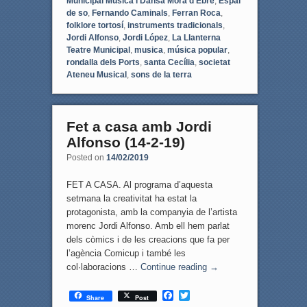
Municipal Música i Dansa Móra d'Ebre
,
Espai
de so
,
Fernando Caminals
,
Ferran Roca
,
folklore tortosí
,
instruments tradicionals
,
Jordi Alfonso
,
Jordi López
,
La Llanterna
Teatre Municipal
,
musica
,
música popular
,
rondalla dels Ports
,
santa Cecília
,
societat
Ateneu Musical
,
sons de la terra
Fet a casa amb Jordi
Alfonso (14-2-19)
Posted on
14/02/2019
FET A CASA. Al programa d’aquesta
setmana la creativitat ha estat la
protagonista, amb la companyia de l’artista
morenc Jordi Alfonso. Amb ell hem parlat
dels còmics i de les creacions que fa per
l’agència Comicup i també les
col·laboracions …
Continue reading
→
F
T
Share
Post
a
w