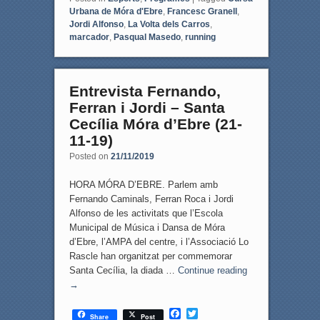
Urbana de Móra d'Ebre
,
Francesc Granell
,
Jordi Alfonso
,
La Volta dels Carros
,
marcador
,
Pasqual Masedo
,
running
Entrevista Fernando,
Ferran i Jordi – Santa
Cecília Móra d’Ebre (21-
11-19)
Posted on
21/11/2019
HORA MÓRA D’EBRE. Parlem amb
Fernando Caminals, Ferran Roca i Jordi
Alfonso de les activitats que l’Escola
Municipal de Música i Dansa de Móra
d’Ebre, l’AMPA del centre, i l’Associació Lo
Rascle han organitzat per commemorar
Santa Cecília, la diada …
Continue reading
→
F
T
Share
Post