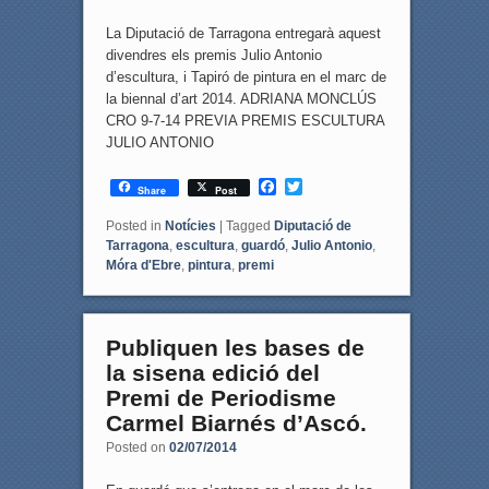
La Diputació de Tarragona entregarà aquest
divendres els premis Julio Antonio
d’escultura, i Tapiró de pintura en el marc de
la biennal d’art 2014. ADRIANA MONCLÚS
CRO 9-7-14 PREVIA PREMIS ESCULTURA
JULIO ANTONIO
F
T
Share
Post
a
w
c
i
Posted in
Notícies
|
Tagged
Diputació de
e
t
Tarragona
,
escultura
,
guardó
,
Julio Antonio
,
b
t
Móra d'Ebre
,
pintura
,
premi
o
e
o
r
k
Publiquen les bases de
la sisena edició del
Premi de Periodisme
Carmel Biarnés d’Ascó.
Posted on
02/07/2014