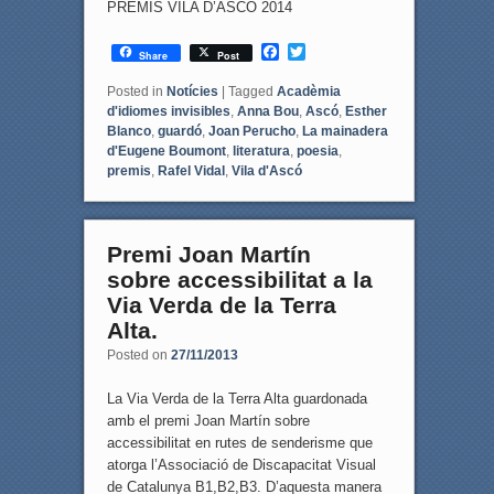
PREMIS VILA D’ASCÓ 2014
F
T
Share
Post
a
w
c
i
Posted in
Notícies
|
Tagged
Acadèmia
e
t
d'idiomes invisibles
,
Anna Bou
,
Ascó
,
Esther
b
t
Blanco
,
guardó
,
Joan Perucho
,
La mainadera
o
e
d'Eugene Boumont
,
literatura
,
poesia
,
o
r
premis
,
Rafel Vidal
,
Vila d'Ascó
k
Premi Joan Martín
sobre accessibilitat a la
Via Verda de la Terra
Alta.
Posted on
27/11/2013
La Via Verda de la Terra Alta guardonada
amb el premi Joan Martín sobre
accessibilitat en rutes de senderisme que
atorga l’Associació de Discapacitat Visual
de Catalunya B1,B2,B3. D’aquesta manera