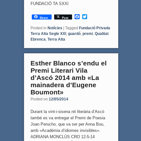
FUNDACIÓ TA SXXI
F
T
Share
Post
a
w
c
i
Posted in
Notícies
|
Tagged
Fundació Privada
e
t
Terra Alta Segle XXI
,
guardó
,
premi
,
Qualitat
b
t
Ebrenca
,
Terra Alta
o
e
o
r
k
Esther Blanco s’endu el
Premi Literari Vila
d’Ascó 2014 amb «La
mainadera d’Eugene
Boumont»
Posted on
12/05/2014
Durant la vint-i-sisena nit literària d’Ascó
també es va entregar el Premi de Poesia
Joan Perucho, que va ser per Anna Bou,
amb «Acadèmia d’idiomes invisibles».
ADRIANA MONCLÚS CRO 12-5-14