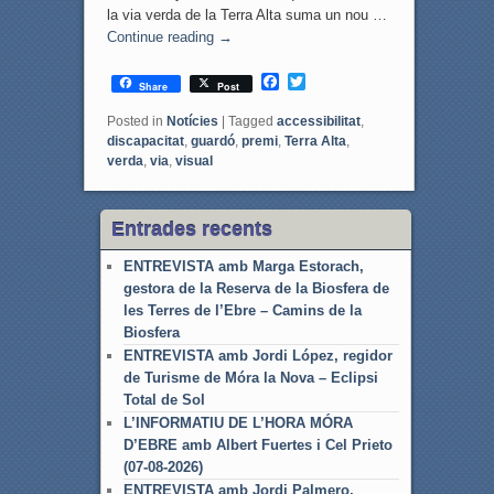
la via verda de la Terra Alta suma un nou …
Continue reading
→
F
T
Share
Post
a
w
c
i
Posted in
Notícies
|
Tagged
accessibilitat
,
e
t
discapacitat
,
guardó
,
premi
,
Terra Alta
,
b
t
verda
,
via
,
visual
o
e
o
r
k
Entrades recents
ENTREVISTA amb Marga Estorach,
gestora de la Reserva de la Biosfera de
les Terres de l’Ebre – Camins de la
Biosfera
ENTREVISTA amb Jordi López, regidor
de Turisme de Móra la Nova – Eclipsi
Total de Sol
L’INFORMATIU DE L’HORA MÓRA
D’EBRE amb Albert Fuertes i Cel Prieto
(07-08-2026)
ENTREVISTA amb Jordi Palmero,