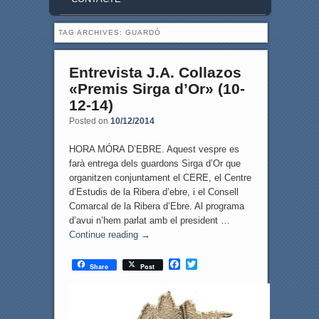
TAG ARCHIVES:
GUARDÓ
Entrevista J.A. Collazos
«Premis Sirga d’Or» (10-
12-14)
Posted on
10/12/2014
HORA MÓRA D’EBRE. Aquest vespre es
farà entrega dels guardons Sirga d’Or que
organitzen conjuntament el CERE, el Centre
d’Estudis de la Ribera d’ebre, i el Consell
Comarcal de la Ribera d’Ebre. Al programa
d’avui n’hem parlat amb el president …
Continue reading
→
F
T
Share
Post
a
w
c
i
e
t
b
t