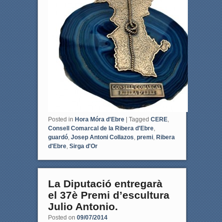
o
e
o
r
k
Posted in
Hora Móra d'Ebre
|
Tagged
CERE
,
Consell Comarcal de la Ribera d'Ebre
,
guardó
,
Josep Antoni Collazos
,
premi
,
Ribera
d'Ebre
,
Sirga d'Or
La Diputació entregarà
el 37è Premi d’escultura
Julio Antonio.
Posted on
09/07/2014