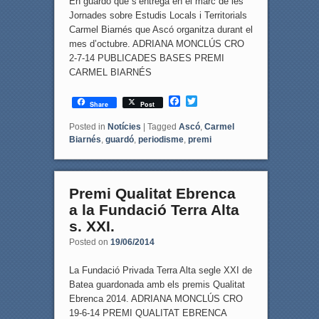
En guardó que s’entrega en el marc de les
Jornades sobre Estudis Locals i Territorials
Carmel Biarnés que Ascó organitza durant el
mes d’octubre. ADRIANA MONCLÚS CRO
2-7-14 PUBLICADES BASES PREMI
CARMEL BIARNÉS
F
T
Share
Post
a
w
c
i
Posted in
Notícies
|
Tagged
Ascó
,
Carmel
e
t
Biarnés
,
guardó
,
periodisme
,
premi
b
t
o
e
o
r
k
Premi Qualitat Ebrenca
a la Fundació Terra Alta
s. XXI.
Posted on
19/06/2014
La Fundació Privada Terra Alta segle XXI de
Batea guardonada amb els premis Qualitat
Ebrenca 2014. ADRIANA MONCLÚS CRO
19-6-14 PREMI QUALITAT EBRENCA