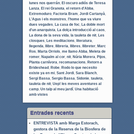
lunes nos querrán
,
El oscuro adiós de Teresa
Lanza
,
El rei Granota
,
el retorn d'Abba
,
Extremoduro
,
Factoria Bram
,
Jordi Cartanyà
,
L'Agus i els monstres
,
l'home que va viure
dues vegades
,
La casa de foc
,
La doble mort
d'un anarquista
,
La dolça introducció al caos
,
La dona de la seva vida
,
la tauleta de nit
,
Les
closques
,
Les meditacions
,
literatura
,
llegenda
,
llibre
,
llibreria
,
llibres
,
llibreter
,
Marc
Ros
,
Marta Orriols
,
me llamo Abba
,
Meleta de
romer
,
Napalm al cor
,
nit
,
Núria Morera
,
Pijos
,
Planta carnívora
,
recomanacions
,
Retorn a
Brideshead
,
Robe
,
Rodo lo que necesito
existe ya en mi
,
Sant Jordi
,
Sara Blanch
,
Sergi Bassa
,
Sergio Bassa
,
Sidonie
,
tauleta
,
tauleta de nit
,
Uep! les meves aventures al
camp
,
Un talp al meu jardí
,
Una habitació
amb vistes
Entrades recents
ENTREVISTA amb Marga Estorach,
gestora de la Reserva de la Biosfera de