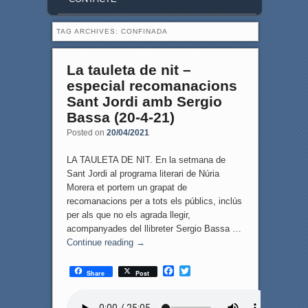
TAG ARCHIVES:
CONFINADA
La tauleta de nit –
especial recomanacions
Sant Jordi amb Sergio
Bassa (20-4-21)
Posted on
20/04/2021
LA TAULETA DE NIT. En la setmana de
Sant Jordi al programa literari de Núria
Morera et portem un grapat de
recomanacions per a tots els públics, inclús
per als que no els agrada llegir,
acompanyades del llibreter Sergio Bassa …
Continue reading
→
F
T
Share
Post
a
w
c
i
e
t