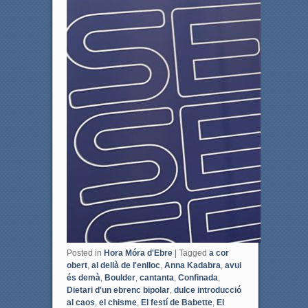
Posted in
Hora Móra d'Ebre
|
Tagged
a cor
obert
,
al dellà de l'enlloc
,
Anna Kadabra
,
avui
és demà
,
Boulder
,
cantanta
,
Confinada
,
Dietari d'un ebrenc bipolar
,
dulce introducció
al caos
,
el chisme
,
El festí de Babette
,
El