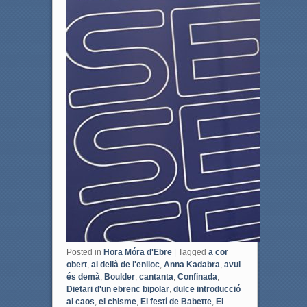
Posted in
Hora Móra d'Ebre
|
Tagged
a cor
obert
,
al dellà de l'enlloc
,
Anna Kadabra
,
avui
és demà
,
Boulder
,
cantanta
,
Confinada
,
Dietari d'un ebrenc bipolar
,
dulce introducció
al caos
,
el chisme
,
El festí de Babette
,
El