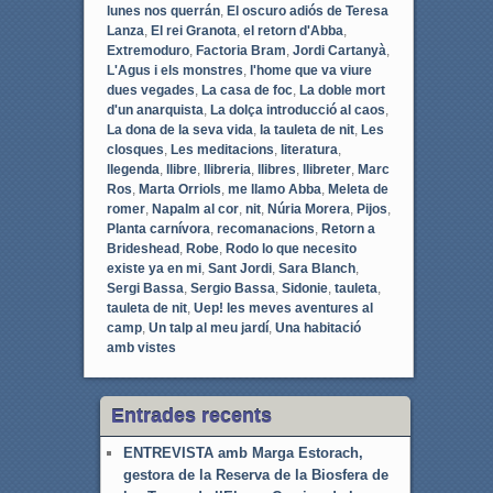
lunes nos querrán
,
El oscuro adiós de Teresa
Lanza
,
El rei Granota
,
el retorn d'Abba
,
Extremoduro
,
Factoria Bram
,
Jordi Cartanyà
,
L'Agus i els monstres
,
l'home que va viure
dues vegades
,
La casa de foc
,
La doble mort
d'un anarquista
,
La dolça introducció al caos
,
La dona de la seva vida
,
la tauleta de nit
,
Les
closques
,
Les meditacions
,
literatura
,
llegenda
,
llibre
,
llibreria
,
llibres
,
llibreter
,
Marc
Ros
,
Marta Orriols
,
me llamo Abba
,
Meleta de
romer
,
Napalm al cor
,
nit
,
Núria Morera
,
Pijos
,
Planta carnívora
,
recomanacions
,
Retorn a
Brideshead
,
Robe
,
Rodo lo que necesito
existe ya en mi
,
Sant Jordi
,
Sara Blanch
,
Sergi Bassa
,
Sergio Bassa
,
Sidonie
,
tauleta
,
tauleta de nit
,
Uep! les meves aventures al
camp
,
Un talp al meu jardí
,
Una habitació
amb vistes
Entrades recents
ENTREVISTA amb Marga Estorach,
gestora de la Reserva de la Biosfera de