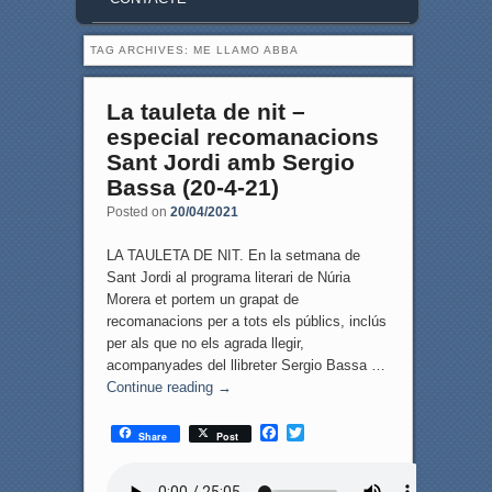
TAG ARCHIVES:
ME LLAMO ABBA
La tauleta de nit –
especial recomanacions
Sant Jordi amb Sergio
Bassa (20-4-21)
Posted on
20/04/2021
LA TAULETA DE NIT. En la setmana de
Sant Jordi al programa literari de Núria
Morera et portem un grapat de
recomanacions per a tots els públics, inclús
per als que no els agrada llegir,
acompanyades del llibreter Sergio Bassa …
Continue reading
→
F
T
Share
Post
a
w
c
i
e
t