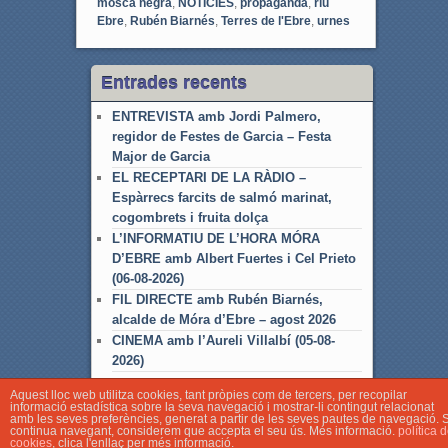
mosca negra
,
NOTÍCIES
,
propaganda
,
riu
Ebre
,
Rubén Biarnés
,
Terres de l'Ebre
,
urnes
Entrades recents
ENTREVISTA amb Jordi Palmero,
regidor de Festes de Garcia – Festa
Major de Garcia
EL RECEPTARI DE LA RÀDIO –
Espàrrecs farcits de salmó marinat,
cogombrets i fruita dolça
L’INFORMATIU DE L’HORA MÓRA
D’EBRE amb Albert Fuertes i Cel Prieto
(06-08-2026)
FIL DIRECTE amb Rubén Biarnés,
alcalde de Móra d’Ebre – agost 2026
CINEMA amb l’Aureli Villalbí (05-08-
2026)
Aquest lloc web utilitza cookies, tant pròpies com de tercers, per recopilar
informació estadística sobre la seva navegació i mostrar-li contingut relacionat
amb les seves preferències, generat a partir de les seves pautes de navegació. S
continua navegant, considerem que accepta el seu ús. Més informació.
política 
cookies
, clica l'enllaç per més informació.