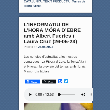
CATALUNYA
,
TEIXIT PRODUCTIU
,
Terres de
l'Ebre
,
urnes
L’INFORMATIU DE
L’HORA MÓRA D’EBRE
amb Albert Fuertes i
Laura Cruz (26-05-23)
Posted on
26/05/2023
Les notícies d’actualitat a les nostres
comarques: La Ribera d’Ebre, la Terra Alta i
el Priorat i la previsió del temps amb l’Enric
Masip. Els titulars:
F
T
Share
Post
a
w
c
i
e
t
b
t
o
e
o
r
k