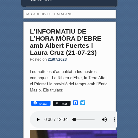
TAG ARCHIVES:
CATALANS
L’INFORMATIU DE
L’HORA MÓRA D’EBRE
amb Albert Fuertes i
Laura Cruz (21-07-23)
Posted on
21/07/2023
Les notícies d’actualitat a les nostres
comarques: La Ribera d’Ebre, la Terra Alta i
el Priorat i la previsió del temps amb l’Enric
Masip. Els titulars:
F
T
Share
Post
a
w
c
i
e
t
b
t
o
e
o
r
k