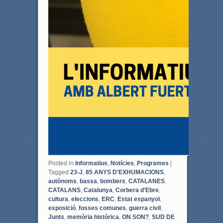
Posted in
Informatius
,
Notícies
,
Programes
|
Tagged
23-J
,
85 ANYS D'EXHUMACIONS
,
autònoms
,
bassa
,
bombers
,
CATALANES
,
CATALANS
,
Catalunya
,
Corbera d'Ebre
,
cultura
,
eleccions
,
ERC
,
Estat espanyol
,
exposició
,
fosses comunes
,
guerra civil
,
Junts
,
memòria històrica
,
ON SON?
,
SUD DE