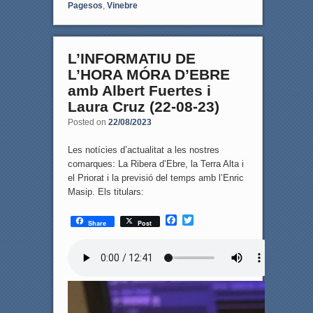
Pagesos
,
Vinebre
L’INFORMATIU DE
L’HORA MÓRA D’EBRE
amb Albert Fuertes i
Laura Cruz (22-08-23)
Posted on
22/08/2023
Les notícies d’actualitat a les nostres
comarques: La Ribera d’Ebre, la Terra Alta i
el Priorat i la previsió del temps amb l’Enric
Masip. Els titulars:
F
T
Share
Post
a
w
c
i
e
t
b
t
o
e
o
r
k