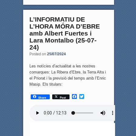
L’INFORMATIU DE
L’HORA MÓRA D’EBRE
amb Albert Fuertes i
Lara Montalbo (25-07-
24)
Posted on
25/07/2024
Les notícies d’actualitat a les nostres
comarques: La Ribera d’Ebre, la Terra Alta i
el Priorat i la previsió del temps amb l’Enric
Masip. Els titulars:
F
T
Share
Post
a
w
c
i
e
t
b
t
o
e
o
r
k