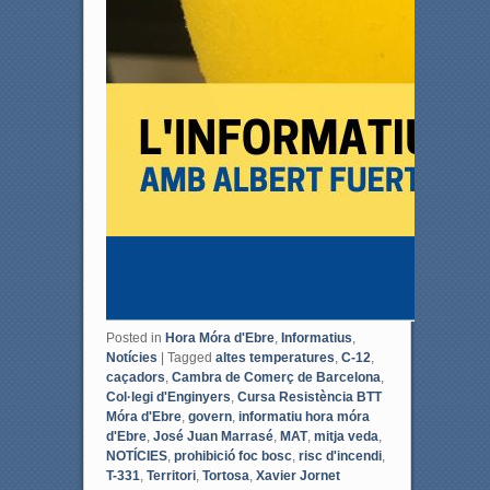
Posted in
Hora Móra d'Ebre
,
Informatius
,
Notícies
|
Tagged
altes temperatures
,
C-12
,
caçadors
,
Cambra de Comerç de Barcelona
,
Col·legi d'Enginyers
,
Cursa Resistència BTT
Móra d'Ebre
,
govern
,
informatiu hora móra
d'Ebre
,
José Juan Marrasé
,
MAT
,
mitja veda
,
NOTÍCIES
,
prohibició foc bosc
,
risc d'incendi
,
T-331
,
Territori
,
Tortosa
,
Xavier Jornet