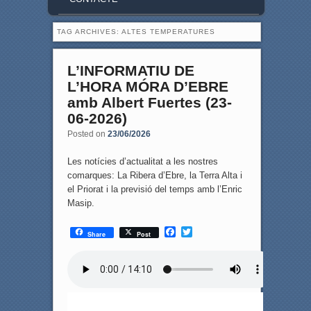
TAG ARCHIVES:
ALTES TEMPERATURES
L’INFORMATIU DE
L’HORA MÓRA D’EBRE
amb Albert Fuertes (23-
06-2026)
Posted on
23/06/2026
Les notícies d’actualitat a les nostres
comarques: La Ribera d’Ebre, la Terra Alta i
el Priorat i la previsió del temps amb l’Enric
Masip.
F
T
Share
Post
a
w
c
i
e
t
b
t
o
e
o
r
k