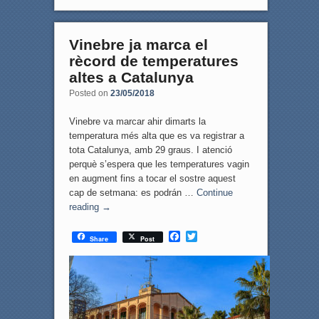
Vinebre ja marca el
rècord de temperatures
altes a Catalunya
Posted on
23/05/2018
Vinebre va marcar ahir dimarts la
temperatura més alta que es va registrar a
tota Catalunya, amb 29 graus. I atenció
perquè s’espera que les temperatures vagin
en augment fins a tocar el sostre aquest
cap de setmana: es podrán …
Continue
reading
→
F
T
Share
Post
a
w
c
i
e
t
b
t
o
e
o
r
k