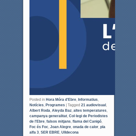
Posted in
Hora Móra d'Ebre
,
Informatius
,
Notícies
,
Programes
|
Tagged
21 audiovisual
,
Albert Roda
,
Aleyda Baz
,
altes temperatures
,
campanya generalitat
,
Col·legi de Periodistes
de l'Ebre
,
falsos mitjans
,
flama del Canigó
,
Foc és Foc
,
Joan Alegre
,
onada de calor
,
pla
alfa 3
,
SER EBRE
,
Ulldecona