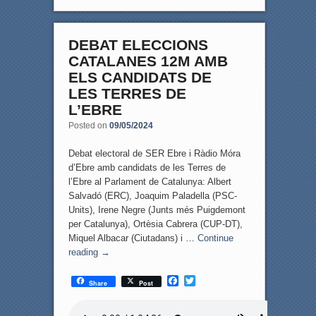
DEBAT ELECCIONS
CATALANES 12M AMB
ELS CANDIDATS DE
LES TERRES DE
L’EBRE
Posted on
09/05/2024
Debat electoral de SER Ebre i Ràdio Móra
d’Ebre amb candidats de les Terres de
l’Ebre al Parlament de Catalunya: Albert
Salvadó (ERC), Joaquim Paladella (PSC-
Units), Irene Negre (Junts més Puigdemont
per Catalunya), Ortèsia Cabrera (CUP-DT),
Miquel Albacar (Ciutadans) i …
Continue
reading
→
F
T
Share
Post
a
w
c
i
e
t