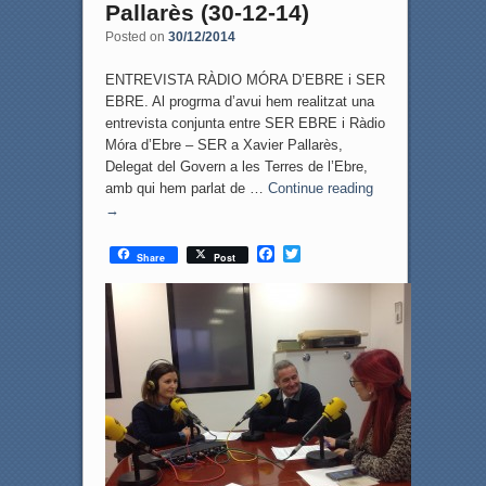
Pallarès (30-12-14)
Posted on
30/12/2014
ENTREVISTA RÀDIO MÓRA D’EBRE i SER
EBRE. Al progrma d’avui hem realitzat una
entrevista conjunta entre SER EBRE i Ràdio
Móra d’Ebre – SER a Xavier Pallarès,
Delegat del Govern a les Terres de l’Ebre,
amb qui hem parlat de …
Continue reading
→
F
T
Share
Post
a
w
c
i
e
t
b
t
o
e
o
r
k