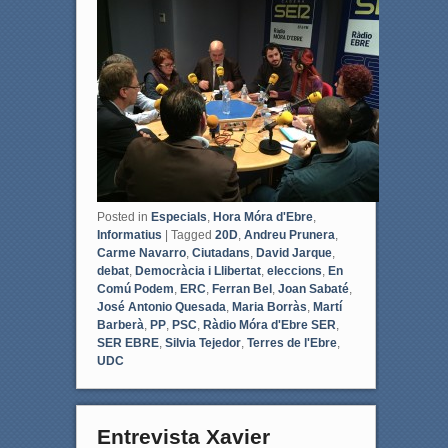
b
t
o
e
o
r
k
Posted in
Especials
,
Hora Móra d'Ebre
,
Informatius
|
Tagged
20D
,
Andreu Prunera
,
Carme Navarro
,
Ciutadans
,
David Jarque
,
debat
,
Democràcia i Llibertat
,
eleccions
,
En
Comú Podem
,
ERC
,
Ferran Bel
,
Joan Sabaté
,
José Antonio Quesada
,
Maria Borràs
,
Martí
Barberà
,
PP
,
PSC
,
Ràdio Móra d'Ebre SER
,
SER EBRE
,
Silvia Tejedor
,
Terres de l'Ebre
,
UDC
Entrevista Xavier