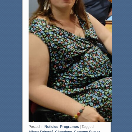
Posted in
Notícies
,
Programes
|
Tagged
Albert Salvadó
,
Ciutadans
,
Comuns Sumar
,