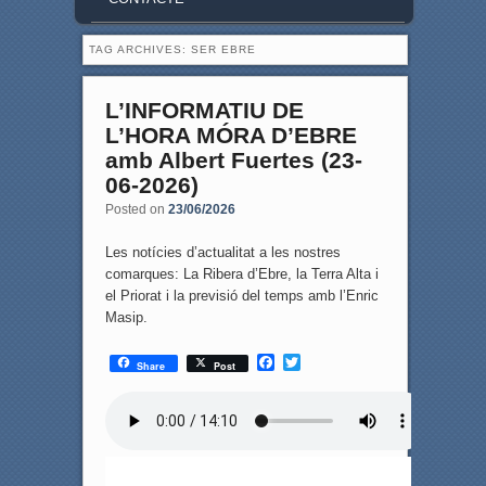
TAG ARCHIVES:
SER EBRE
L’INFORMATIU DE
L’HORA MÓRA D’EBRE
amb Albert Fuertes (23-
06-2026)
Posted on
23/06/2026
Les notícies d’actualitat a les nostres
comarques: La Ribera d’Ebre, la Terra Alta i
el Priorat i la previsió del temps amb l’Enric
Masip.
F
T
Share
Post
a
w
c
i
e
t
b
t
o
e
o
r
k