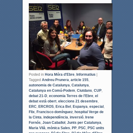
c
i
e
t
b
t
o
e
o
r
k
Posted in
Hora Móra d'Ebre
,
Informatius
|
Tagged
Andreu Prunera
,
article 155
,
autonomia de Catalunya
,
Catalunya
,
Catalunya en Comú-Podem
,
Ciutdans
,
CUP
,
debat 21-D
,
economia Terres de l'Ebre
,
el
debat està obert
,
eleccions 21 desembre
,
ERC
,
ERCROS
,
Erica Bel
,
Espanya
,
especial
,
Flix
,
Francisco domínguez
,
hospital Verge de
la Cinta
,
independència
,
inversió
,
Irene
Fornós
,
Joan Caballol
,
Junts per Catalunya
,
Maria Vilà
,
mònica Sales
,
PP
,
PSC
,
PSC units