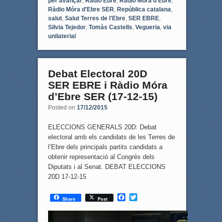
per avançar
,
Ràdio Ebre
,
Ràdio Móra d'Ebre
,
Ràdio Móra d'Ebre SER
,
República catalana
,
salut
,
Salut Terres de l'Ebre
,
SER EBRE
,
Silvia Tejedor
,
Tomàs Castells
,
Vegueria
,
via
unilaterial
Debat Electoral 20D
SER EBRE i Ràdio Móra
d’Ebre SER (17-12-15)
Posted on
17/12/2015
ELECCIONS GENERALS 20D: Debat
electoral amb els candidats de les Terres de
l’Ebre dels principals partits candidats a
obtenir representació al Congrés dels
Diputats i al Senat. DEBAT ELECCIONS
20D 17-12-15
F
T
Share
Post
a
w
c
i
e
t