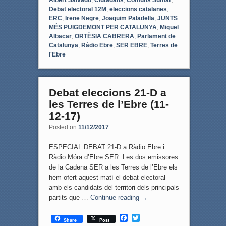
Debat electoral 12M
,
eleccions catalanes
,
ERC
,
Irene Negre
,
Joaquim Paladella
,
JUNTS
MÉS PUIGDEMONT PER CATALUNYA
,
Miquel
Albacar
,
ORTÈSIA CABRERA
,
Parlament de
Catalunya
,
Ràdio Ebre
,
SER EBRE
,
Terres de
l'Ebre
Debat eleccions 21-D a
les Terres de l’Ebre (11-
12-17)
Posted on
11/12/2017
ESPECIAL DEBAT 21-D a Ràdio Ebre i
Ràdio Móra d’Ebre SER. Les dos emissores
de la Cadena SER a les Terres de l’Ebre els
hem ofert aquest matí el debat electoral
amb els candidats del territori dels principals
partits que …
Continue reading
→
F
T
Share
Post
a
w