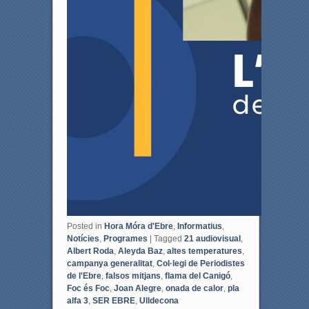
Posted in
Hora Móra d'Ebre
,
Informatius
,
Notícies
,
Programes
|
Tagged
21 audiovisual
,
Albert Roda
,
Aleyda Baz
,
altes temperatures
,
campanya generalitat
,
Col·legi de Periodistes
de l'Ebre
,
falsos mitjans
,
flama del Canigó
,
Foc és Foc
,
Joan Alegre
,
onada de calor
,
pla
alfa 3
,
SER EBRE
,
Ulldecona