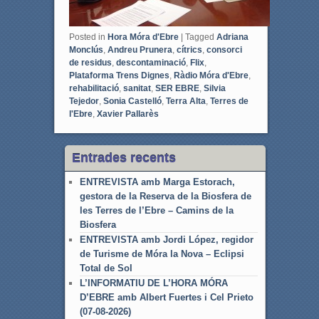
Posted in
Hora Móra d'Ebre
|
Tagged
Adriana
Monclús
,
Andreu Prunera
,
cítrics
,
consorci
de residus
,
descontaminació
,
Flix
,
Plataforma Trens Dignes
,
Ràdio Móra d'Ebre
,
rehabilitació
,
sanitat
,
SER EBRE
,
Silvia
Tejedor
,
Sonia Castelló
,
Terra Alta
,
Terres de
l'Ebre
,
Xavier Pallarès
Entrades recents
ENTREVISTA amb Marga Estorach,
gestora de la Reserva de la Biosfera de
les Terres de l’Ebre – Camins de la
Biosfera
ENTREVISTA amb Jordi López, regidor
de Turisme de Móra la Nova – Eclipsi
Total de Sol
L’INFORMATIU DE L’HORA MÓRA
D’EBRE amb Albert Fuertes i Cel Prieto
(07-08-2026)