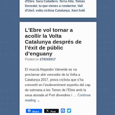
d'Ebre
,
Sara Caballero
,
Terra Alta
,
Tomàs
Deosdat
,
tu que vienes a rondarme
,
Vall
d'Uixó
,
volta ciclista Catalunya
,
Xavi Solé
L’Ebre vol tornar a
acollir la Volta
Catalunya després de
l’èxit de públic
d’enguany
Posted on
27/03/2017
El murcià Alejandro Valverde es va
proclamar ahir vencedor de la Volta a
Catalunya 2017, prova ciclista que s’ha
convertit en l’esdeveniment esportiu del cap
de setmana a les Terres de l’Ebre amb la
seua aturada al Port divendres i …
Continue
reading
→
F
T
Share
Post
a
w