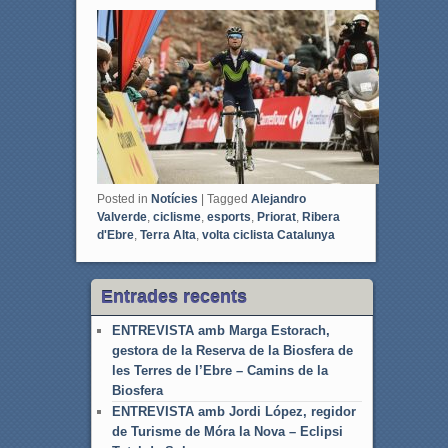
c
i
e
t
b
t
o
e
o
r
k
Posted in
Notícies
|
Tagged
Alejandro
Valverde
,
ciclisme
,
esports
,
Priorat
,
Ribera
d'Ebre
,
Terra Alta
,
volta ciclista Catalunya
Entrades recents
ENTREVISTA amb Marga Estorach,
gestora de la Reserva de la Biosfera de
les Terres de l’Ebre – Camins de la
Biosfera
ENTREVISTA amb Jordi López, regidor
de Turisme de Móra la Nova – Eclipsi