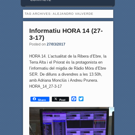
TAG ARCHIVES:
ALEJANDRO VALVERDE
Informatiu HORA 14 (27-
3-17)
Posted on
27/03/2017
HORA 14. L’actualitat de la Ribera d’Ebre, la
Terra Alta i el Priorat és la protagonista en
l’informatiu del migdia de Ràdio Móra d’Ebre
SER. De dilluns a divendres a les 13.50h,
amb Adriana Monclús i Andreu Prunera.
HORA_14_27-3-17
F
T
Share
Post
a
w
c
i
e
t
b
t
o
e
o
r
k