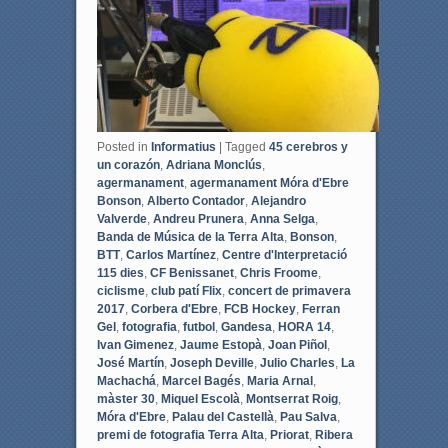
Posted in
Informatius
|
Tagged
45 cerebros y
un corazón
,
Adriana Monclús
,
agermanament
,
agermanament Móra d'Ebre
Bonson
,
Alberto Contador
,
Alejandro
Valverde
,
Andreu Prunera
,
Anna Selga
,
Banda de Música de la Terra Alta
,
Bonson
,
BTT
,
Carlos Martínez
,
Centre d'Interpretació
115 dies
,
CF Benissanet
,
Chris Froome
,
ciclisme
,
club patí Flix
,
concert de primavera
2017
,
Corbera d'Ebre
,
FCB Hockey
,
Ferran
Gel
,
fotografia
,
futbol
,
Gandesa
,
HORA 14
,
Ivan Gimenez
,
Jaume Estopà
,
Joan Piñol
,
José Martín
,
Joseph Deville
,
Julio Charles
,
La
Machachá
,
Marcel Bagés
,
Maria Arnal
,
màster 30
,
Miquel Escolà
,
Montserrat Roig
,
Móra d'Ebre
,
Palau del Castellà
,
Pau Salva
,
premi de fotografia Terra Alta
,
Priorat
,
Ribera