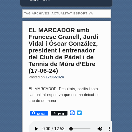
TAG ARCHIVES:
ACTUALITAT ESPORTIVA
EL MARCADOR amb
Francesc Granell, Jordi
Vidal i Òscar González,
president i entrenador
del Club de Pàdel i de
Tennis de Móra d’Ebre
(17-06-24)
Posted on
17/06/2024
EL MARCADOR. Resultats, partits i tota
l’actualitat esportiva que ens ha deixat el
cap de setmana.
F
T
Share
Post
a
w
c
i
e
t
b
t