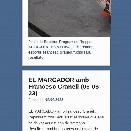
Posted in
Esports
,
Programes
|
Tagged
ACTUALITAT ESPORTIVA
,
el marcador
,
esports
,
Francesc Granell
,
futbol sala
,
resultats
EL MARCADOR amb
Francesc Granell (05-06-
23)
Posted on
05/06/2023
EL MARCADOR amb Francesc Granell.
Repassem tota l’actualitat esportiva que ens
ha deixat aquest cap de setmana.
Resultats, partits i notícies de l’esport de