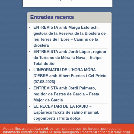
Entrades recents
ENTREVISTA amb Marga Estorach,
gestora de la Reserva de la Biosfera de
les Terres de l’Ebre – Camins de la
Biosfera
ENTREVISTA amb Jordi López, regidor
de Turisme de Móra la Nova – Eclipsi
Total de Sol
L’INFORMATIU DE L’HORA MÓRA
D’EBRE amb Albert Fuertes i Cel Prieto
(07-08-2026)
ENTREVISTA amb Jordi Palmero,
regidor de Festes de Garcia – Festa
Major de Garcia
EL RECEPTARI DE LA RÀDIO –
Espàrrecs farcits de salmó marinat,
cogombrets i fruita dolça
Aquest lloc web utilitza cookies, tant pròpies com de tercers, per recopilar
informació estadística sobre la seva navegació i mostrar-li contingut relacionat