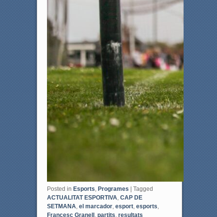
Posted in
Esports
,
Programes
|
Tagged
ACTUALITAT ESPORTIVA
,
CAP DE
SETMANA
,
el marcador
,
esport
,
esports
,
Francesc Granell
,
partits
,
resultats