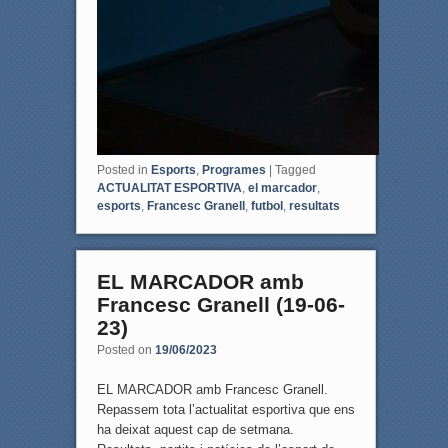
Posted in
Esports
,
Programes
|
Tagged
ACTUALITAT ESPORTIVA
,
el marcador
,
esports
,
Francesc Granell
,
futbol
,
resultats
EL MARCADOR amb
Francesc Granell (19-06-
23)
Posted on
19/06/2023
EL MARCADOR amb Francesc Granell.
Repassem tota l’actualitat esportiva que ens
ha deixat aquest cap de setmana.