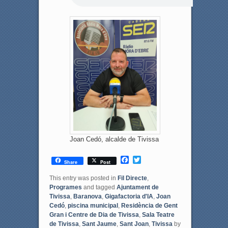
Joan Cedó, alcalde de Tivissa
F
T
Share
Post
a
w
c
i
This entry was posted in
Fil Directe
,
e
t
Programes
and tagged
Ajuntament de
b
t
Tivissa
,
Baranova
,
Gigafactoria d'IA
,
Joan
o
e
Cedó
,
piscina municipal
,
Residència de Gent
o
r
Gran i Centre de Dia de Tivissa
,
Sala Teatre
k
de Tivissa
,
Sant Jaume
,
Sant Joan
,
Tivissa
by