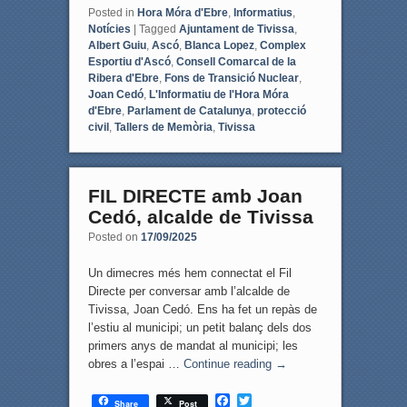
Posted in
Hora Móra d'Ebre
,
Informatius
,
Notícies
|
Tagged
Ajuntament de Tivissa
,
Albert Guiu
,
Ascó
,
Blanca Lopez
,
Complex
Esportiu d'Ascó
,
Consell Comarcal de la
Ribera d'Ebre
,
Fons de Transició Nuclear
,
Joan Cedó
,
L'Informatiu de l'Hora Móra
d'Ebre
,
Parlament de Catalunya
,
protecció
civil
,
Tallers de Memòria
,
Tivissa
FIL DIRECTE amb Joan
Cedó, alcalde de Tivissa
Posted on
17/09/2025
Un dimecres més hem connectat el Fil
Directe per conversar amb l’alcalde de
Tivissa, Joan Cedó. Ens ha fet un repàs de
l’estiu al municipi; un petit balanç dels dos
primers anys de mandat al municipi; les
obres a l’espai …
Continue reading
→
F
T
Share
Post