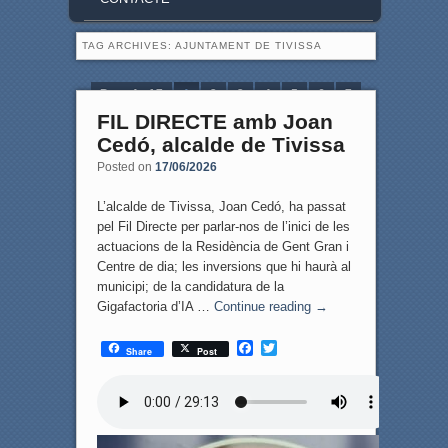
TAG ARCHIVES:
AJUNTAMENT DE TIVISSA
Page 1 of 7
1
2
3
4
5
6
7
FIL DIRECTE amb Joan
Cedó, alcalde de Tivissa
Posted on
17/06/2026
L’alcalde de Tivissa, Joan Cedó, ha passat
pel Fil Directe per parlar-nos de l’inici de les
actuacions de la Residència de Gent Gran i
Centre de dia; les inversions que hi haurà al
municipi; de la candidatura de la
Gigafactoria d’IA …
Continue reading
→
F
T
Share
Post
a
w
c
i
e
t
b
t
o
e
o
r