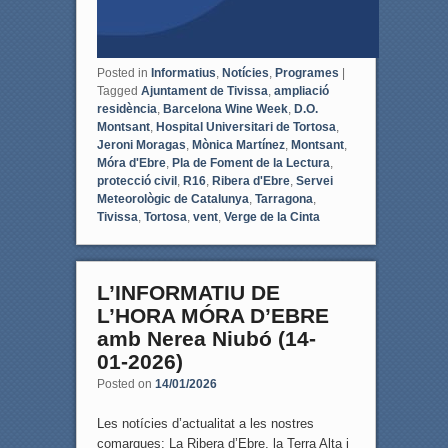
Posted in
Informatius
,
Notícies
,
Programes
|
Tagged
Ajuntament de Tivissa
,
ampliació
residència
,
Barcelona Wine Week
,
D.O.
Montsant
,
Hospital Universitari de Tortosa
,
Jeroni Moragas
,
Mònica Martínez
,
Montsant
,
Móra d'Ebre
,
Pla de Foment de la Lectura
,
protecció civil
,
R16
,
Ribera d'Ebre
,
Servei
Meteorològic de Catalunya
,
Tarragona
,
Tivissa
,
Tortosa
,
vent
,
Verge de la Cinta
L’INFORMATIU DE
L’HORA MÓRA D’EBRE
amb Nerea Niubó (14-
01-2026)
Posted on
14/01/2026
Les notícies d’actualitat a les nostres
comarques: La Ribera d’Ebre, la Terra Alta i