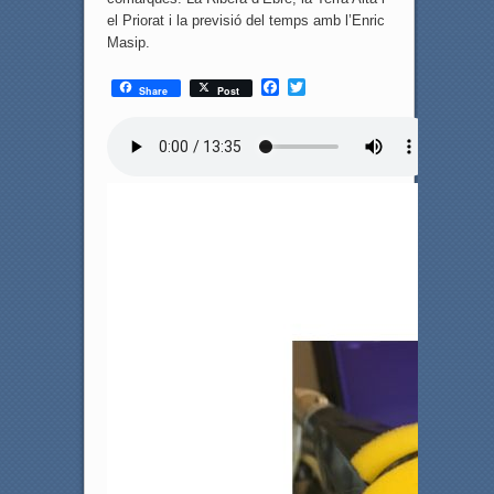
el Priorat i la previsió del temps amb l’Enric
Masip.
F
T
Share
Post
a
w
c
i
e
t
b
t
o
e
o
r
k