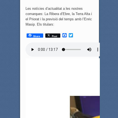
Les notícies d’actualitat a les nostres
comarques: La Ribera d’Ebre, la Terra Alta i
el Priorat i la previsió del temps amb l’Enric
Masip. Els titulars:
F
T
Share
Post
a
w
c
i
e
t
b
t
o
e
o
r
k