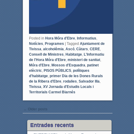
Posted in
Hora Móra d'Ebre
,
Informatius
,
Notícies
,
Programes
|
Tagged
Ajuntament de
Tivissa
,
alcoholèmia
,
Ascó
,
Càtars
,
CERE
,
Consell de Ministres
,
Habitatge
,
L'Informatiu
de l'Hora Móra d'Ebre
,
ministeri de sanitat
,
Móra d'Ebre
,
Mossos d'Esquadra
,
patinet
elèctric
,
PISOS PÚBLICS
,
polítiques
d'habitatge
,
primer Dia de les Dones Rurals
de la Ribera d'Ebre
,
rodalies
,
Salvador Illa
,
Tivissa
,
XV Jornada d'Estudis Locals i
Territorials Carmel Biarnés
Post navigation
←
Older posts
Entrades recents