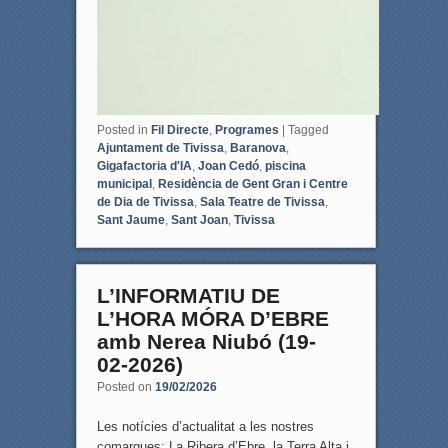
Posted in
Fil Directe
,
Programes
|
Tagged
Ajuntament de Tivissa
,
Baranova
,
Gigafactoria d'IA
,
Joan Cedó
,
piscina
municipal
,
Residència de Gent Gran i Centre
de Dia de Tivissa
,
Sala Teatre de Tivissa
,
Sant Jaume
,
Sant Joan
,
Tivissa
L’INFORMATIU DE
L’HORA MÓRA D’EBRE
amb Nerea Niubó (19-
02-2026)
Posted on
19/02/2026
Les notícies d’actualitat a les nostres
comarques: La Ribera d’Ebre, la Terra Alta i