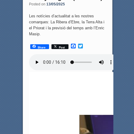
Posted on
13/05/2025
Les notícies d’actualitat a les nostres
comarques: La Ribera d’Ebre, la Terra Alta i
el Priorat i la previsió del temps amb l’Enric
Masip.
F
T
Share
Post
a
w
c
i
e
t
b
t
o
e
o
r
k