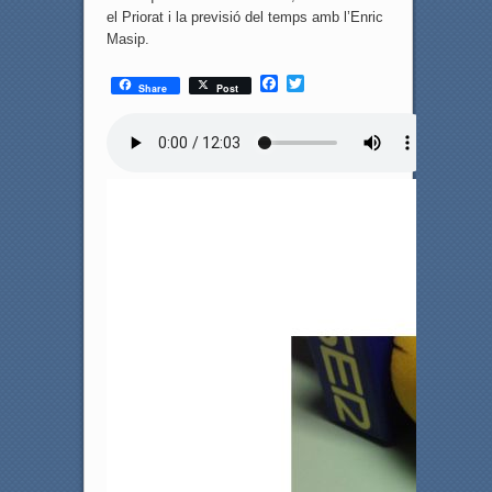
el Priorat i la previsió del temps amb l’Enric
Masip.
F
T
Share
Post
a
w
c
i
e
t
b
t
o
e
o
r
k