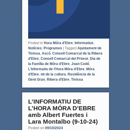
Posted in
Hora Móra d'Ebre
,
Informatius
,
Notícies
,
Programes
|
Tagged
Ajuntament de
Tivissa
,
Ascó
,
Consell Comarcal de la Ribera
d'Ebre
,
Consell Comarcal del Priorat
,
Dia de
la Família de Móra d'Ebre
,
Joan Cedó
,
L'Informatiu de l'Hora Móra d'Ebre
,
Móra
d'Ebre
,
nit de la cultura
,
Residència de la
Gent Gran
,
Ribera d'Ebre
,
Tivissa
L’INFORMATIU DE
L’HORA MÓRA D’EBRE
amb Albert Fuertes i
Lara Montalbo (9-10-24)
Posted on
09/10/2024