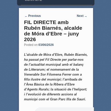
Post navigation
←
Previous
Next
→
FIL DIRECTE amb
Rubén Biarnés, alcalde
de Móra d’Ebre – juny
2026
Posted on
03/06/2026
L’alcalde de Móra d’Ebre, Rubén Biarnés,
ha passat pel Fil Directe per parlar-nos
de l’actualitat municipal amb el balanç
de Litterarum; el nomenament de la
Venerable Sor Filomena Ferrer com a
filla ilustre del municipi; l’arribada de
l’Àrea Bàsica de la Ribera d’Ebre
d’Agents Rurals; la situació de l’heliport;
i l’evolució de diferents accions al
municipi com el Gran Parc Illa de Saurí.