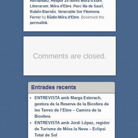
Hernández
,
Helipor 24 hores Móra d'Ebre
,
o
r
Litterarum
,
Móra d'Ebre
,
Parc illa de Saurí
,
k
Rubén Biarnés
,
Venerable Sor Filomena
Ferrer
by
Ràdio Móra d'Ebre
. Bookmark the
permalink
.
Comments are closed.
Entrades recents
ENTREVISTA amb Marga Estorach,
gestora de la Reserva de la Biosfera de
les Terres de l’Ebre – Camins de la
Biosfera
ENTREVISTA amb Jordi López, regidor
de Turisme de Móra la Nova – Eclipsi
Total de Sol