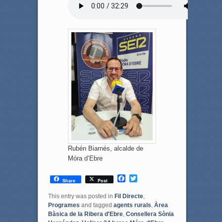
Rubén Biarnés, alcalde de
Móra d’Ebre
F
T
Share
Post
a
w
c
i
This entry was posted in
Fil Directe
,
e
t
Programes
and tagged
agents rurals
,
Àrea
b
t
Bàsica de la Ribera d'Ebre
,
Consellera Sònia
o
e