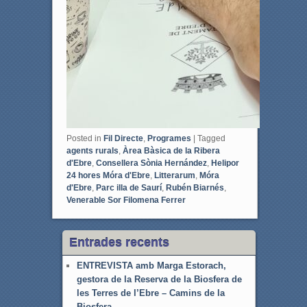
Posted in
Fil Directe
,
Programes
|
Tagged
agents rurals
,
Àrea Bàsica de la Ribera
d'Ebre
,
Consellera Sònia Hernández
,
Helipor
24 hores Móra d'Ebre
,
Litterarum
,
Móra
d'Ebre
,
Parc illa de Saurí
,
Rubén Biarnés
,
Venerable Sor Filomena Ferrer
Entrades recents
ENTREVISTA amb Marga Estorach,
gestora de la Reserva de la Biosfera de
les Terres de l’Ebre – Camins de la
Biosfera