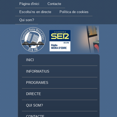
Secondary menu
Skip to primary content
Skip to secondary content
Pàgina d'inici
Contacte
Escolta’ns en directe
Política de cookies
Qui som?
MAIN MENU
INICI
SKIP TO PRIMARY CONTENT
SKIP TO SECONDARY CONTENT
INFORMATIUS
PROGRAMES
DIRECTE
QUI SOM?
CONTACTE