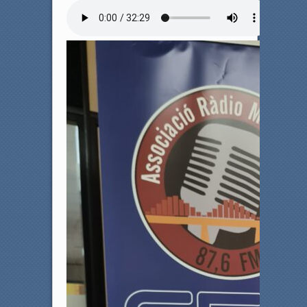
c
i
e
t
b
t
o
e
o
r
k