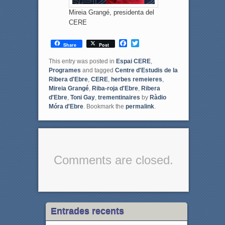
Mireia Grangé, presidenta del
CERE
F
T
Share
Post
a
w
c
i
This entry was posted in
Espai CERE
,
e
t
Programes
and tagged
Centre d'Estudis de la
b
t
Ribera d'Ebre
,
CERE
,
herbes remeieres
,
o
e
Mireia Grangé
,
Riba-roja d'Ebre
,
Ribera
o
r
d'Ebre
,
Toni Gay
,
trementinaires
by
Ràdio
k
Móra d'Ebre
. Bookmark the
permalink
.
Comments are closed.
Entrades recents