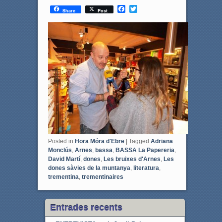
F
T
Share
Post
a
w
c
i
e
t
b
t
o
e
o
r
k
Posted in
Hora Móra d'Ebre
|
Tagged
Adriana
Monclús
,
Arnes
,
bassa
,
BASSA La Papereria
,
David Martí
,
dones
,
Les bruixes d'Arnes
,
Les
dones sàvies de la muntanya
,
literatura
,
trementina
,
trementinaires
Entrades recents