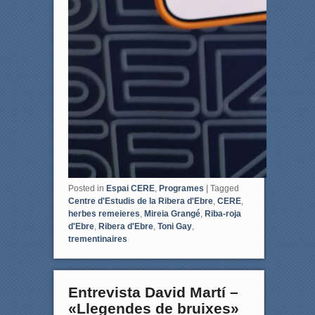
Posted in
Espai CERE
,
Programes
|
Tagged
Centre d'Estudis de la Ribera d'Ebre
,
CERE
,
herbes remeieres
,
Mireia Grangé
,
Riba-roja
d'Ebre
,
Ribera d'Ebre
,
Toni Gay
,
trementinaires
Entrevista David Martí –
«Llegendes de bruixes»