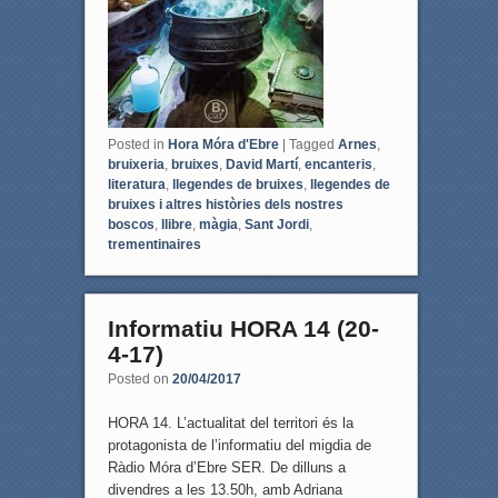
Posted in
Hora Móra d'Ebre
|
Tagged
Arnes
,
bruixeria
,
bruixes
,
David Martí
,
encanteris
,
literatura
,
llegendes de bruixes
,
llegendes de
bruixes i altres històries dels nostres
boscos
,
llibre
,
màgia
,
Sant Jordi
,
trementinaires
Informatiu HORA 14 (20-
4-17)
Posted on
20/04/2017
HORA 14. L’actualitat del territori és la
protagonista de l’informatiu del migdia de
Ràdio Móra d’Ebre SER. De dilluns a
divendres a les 13.50h, amb Adriana