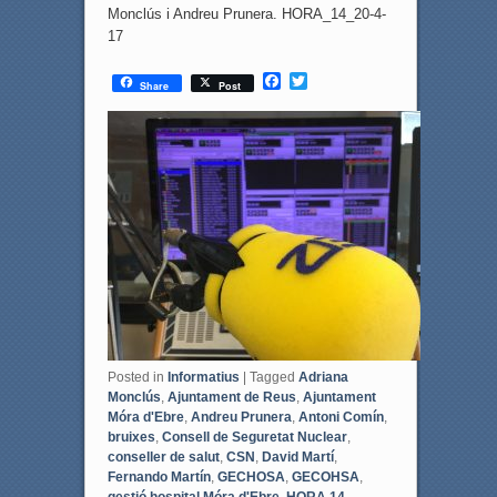
Monclús i Andreu Prunera. HORA_14_20-4-
17
F
T
Share
Post
a
w
c
i
e
t
b
t
o
e
o
r
k
Posted in
Informatius
|
Tagged
Adriana
Monclús
,
Ajuntament de Reus
,
Ajuntament
Móra d'Ebre
,
Andreu Prunera
,
Antoni Comín
,
bruixes
,
Consell de Seguretat Nuclear
,
conseller de salut
,
CSN
,
David Martí
,
Fernando Martín
,
GECHOSA
,
GECOHSA
,