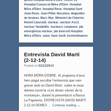
gestió hospital Móra d'Ebre
,
HORA 14
,
Hospital Comarcal Móra d'Ebre
,
Hospital
Móra d'Ebre
,
hospital Reus
,
Hospital Sant
Joan Reus
,
Joan Piñol
,
literatura
,
llegendes
de bruixes
,
Marc Mur
,
Ministeri de l'interior
,
Noemí Llauradó
,
nuclear
,
nuclear Ascó
,
nuclear Vandellós
,
nuclears catalanes
,
pla
emergència nuclear
,
pla inversió Hospital
Móra d'Ebre
,
salut
,
Sant Jordi
,
trementinaires
Entrevista David Martí
(2-12-14)
Posted on
02/12/2014
HORA MÓRA D’EBRE. Al programa d’avui
hem pogut escoltar l’entrevista que vam
gravar amb en David Martí, sobre la seua
darrera novel·la «Les dones sàvies de la
muntanya», durant la presentació a Bassa
La Papereria. ENTREVISTA DAVID MARTÍ
2-12-14 DONES …
Continue reading
→