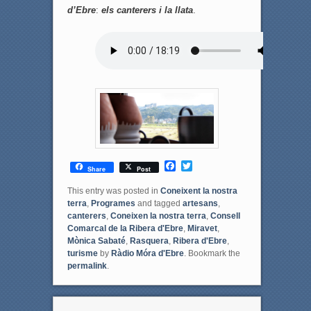
d’Ebre
:
els canterers i la llata
.
F
T
Share
Post
a
w
c
i
This entry was posted in
Coneixent la nostra
e
t
terra
,
Programes
and tagged
artesans
,
b
t
canterers
,
Coneixen la nostra terra
,
Consell
o
e
Comarcal de la Ribera d'Ebre
,
Miravet
,
o
r
Mònica Sabaté
,
Rasquera
,
Ribera d'Ebre
,
k
turisme
by
Ràdio Móra d'Ebre
. Bookmark the
permalink
.