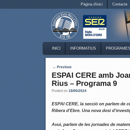
Secondary menu
Pàgina d'inici
Contacte
Skip to primary content
Skip to secondary content
MAIN MENU
INICI
INFORMATIUS
PROGRAME
SKIP TO PRIMARY CONTENT
SKIP TO SECONDARY CONTENT
Post navigation
←
Previous
ESPAI CERE amb Joan
Rius – Programa 9
Posted on
18/06/2024
ESPAI CERE, la secció on parlem de cul
Ribera d’Ebre. Una nova dosi d’investig
Avui, parlem de les jornades de matemàt