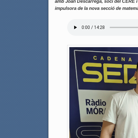
amb Joan Descarrega, soci del CERE i n
impulsora de la nova secció de matemà