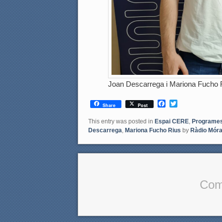
Joan Descarrega i Mariona Fucho 
F
T
Share
Post
a
w
c
i
This entry was posted in
Espai CERE
,
Programe
e
t
Descarrega
,
Mariona Fucho Rius
by
Ràdio Móra
b
t
o
e
o
r
k
Com