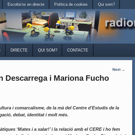
Escolta’ns en directe
Política de cookies
Qui som?
S
DIRECTE
QUI SOM?
CONTACTE
Next
→
 Descarrega i Mariona Fucho
tura i comarcalisme, de la mà del Centre d’Estudis de la
ació, debat, identitat i molt més.
iques ‘Mates i a xalar!’ i la relació amb el CERE i ho fem