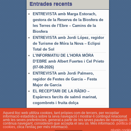
Entrades recents
ENTREVISTA amb Marga Estorach,
gestora de la Reserva de la Biosfera de
les Terres de l’Ebre – Camins de la
Biosfera
ENTREVISTA amb Jordi López, regidor
de Turisme de Móra la Nova – Eclipsi
Total de Sol
L’INFORMATIU DE L’HORA MÓRA
D’EBRE amb Albert Fuertes i Cel Prieto
(07-08-2026)
ENTREVISTA amb Jordi Palmero,
regidor de Festes de Garcia – Festa
Major de Garcia
EL RECEPTARI DE LA RÀDIO –
Espàrrecs farcits de salmó marinat,
cogombrets i fruita dolça
Aquest lloc web utilitza cookies, tant pròpies com de tercers, per recopilar
informació estadística sobre la seva navegació i mostrar-li contingut relacionat
amb les seves preferències, generat a partir de les seves pautes de navegació. S
continua navegant, considerem que accepta el seu ús. Més informació.
política 
cookies
, clica l'enllaç per més informació.
© Associació Local de Ràdio Móra d'Ebre
plugin cooki