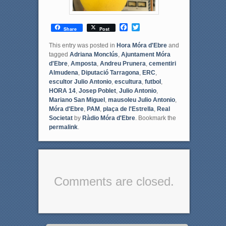
F
T
Share
Post
a
w
c
i
This entry was posted in
Hora Móra d'Ebre
and
e
t
tagged
Adriana Monclús
,
Ajuntament Móra
b
t
d'Ebre
,
Amposta
,
Andreu Prunera
,
cementiri
o
e
Almudena
,
Diputació Tarragona
,
ERC
,
o
r
escultor Julio Antonio
,
escultura
,
futbol
,
k
HORA 14
,
Josep Poblet
,
Julio Antonio
,
Mariano San Miguel
,
mausoleu Julio Antonio
,
Móra d'Ebre
,
PAM
,
plaça de l'Estrella
,
Real
Societat
by
Ràdio Móra d'Ebre
. Bookmark the
permalink
.
Comments are closed.