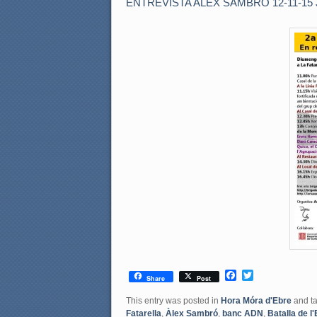
ENTREVISTA ALEX SAMBRÓ 12-11-1
F
T
Share
Post
a
w
c
i
This entry was posted in
Hora Móra d'Ebre
and t
e
t
Fatarella
,
Àlex Sambró
,
banc ADN
,
Batalla de l