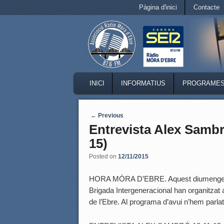
Secondary menu
Pàgina d'inici
Contacte
Skip to primary content
Skip to secondary content
MAIN MENU
INICI
INFORMATIUS
PROGRAME
SKIP TO PRIMARY CONTENT
SKIP TO SECONDARY CONTENT
Post navigation
←
Previous
Entrevista Alex Samb
15)
Posted on
12/11/2015
HORA MÓRA D’EBRE. Aquest diumenge 15 
Brigada Intergeneracional han organitzat 
de l’Ebre. Al programa d’avui n’hem parl