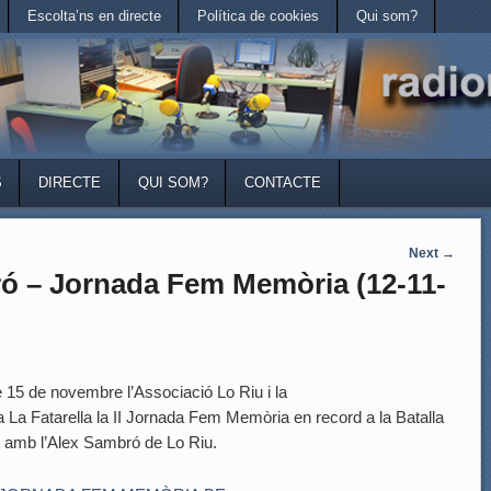
Escolta’ns en directe
Política de cookies
Qui som?
S
DIRECTE
QUI SOM?
CONTACTE
Next
→
ró – Jornada Fem Memòria (12-11-
de novembre l’Associació Lo Riu i la
a La Fatarella la II Jornada Fem Memòria en record a la Batalla
at amb l’Alex Sambró de Lo Riu.