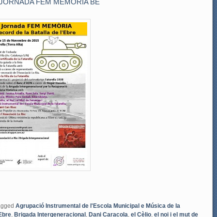
5 JORNADA FEM MEMÒRIA BE
agged
Agrupació Instrumental de l'Escola Municipal e Música de la
'Ebre
,
Brigada Intergeneracional
,
Dani Caracola
,
el Cèlio
,
el noi i el mut de