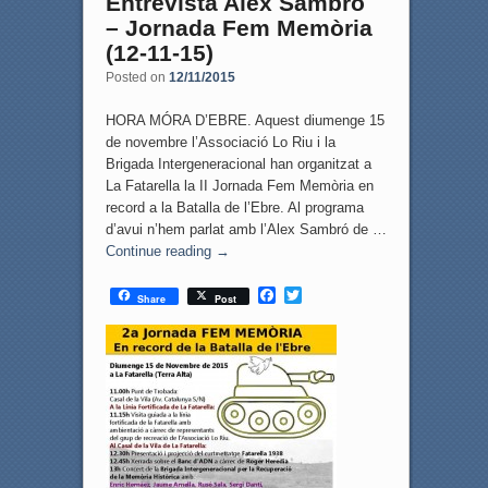
Entrevista Alex Sambró
– Jornada Fem Memòria
(12-11-15)
Posted on
12/11/2015
HORA MÓRA D’EBRE. Aquest diumenge 15
de novembre l’Associació Lo Riu i la
Brigada Intergeneracional han organitzat a
La Fatarella la II Jornada Fem Memòria en
record a la Batalla de l’Ebre. Al programa
d’avui n’hem parlat amb l’Alex Sambró de …
Continue reading
→
F
T
Share
Post
a
w
c
i
e
t
b
t
o
e
o
r
k