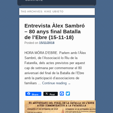
TAG ARCHIVES:
KIKE UBIETO
Entrevista Àlex Sambró
– 80 anys final Batalla
de l’Ebre (15-11-18)
Posted on
15/11/2018
HORA MÓRA D’EBRE. Parlem amb l’Àlex
Sambró, de l’Associació lo Riu de la
Fatarella, dels actes previstos per aquest
cap de setmana per commemorar el 80
aniversari del final de la Batalla de l’Ebre
amb la participació d’associacions de
familiars …
Continue reading
→
F
T
Share
Post
a
w
c
i
e
t
b
t