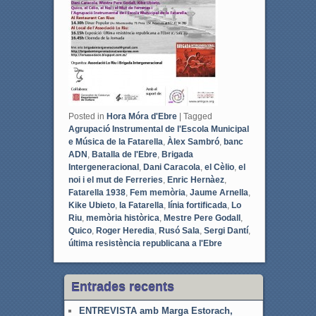
Posted in
Hora Móra d'Ebre
|
Tagged
Agrupació Instrumental de l'Escola Municipal
e Música de la Fatarella
,
Àlex Sambró
,
banc
ADN
,
Batalla de l'Ebre
,
Brigada
Intergeneracional
,
Dani Caracola
,
el Cèlio
,
el
noi i el mut de Ferreries
,
Enric Hernàez
,
Fatarella 1938
,
Fem memòria
,
Jaume Arnella
,
Kike Ubieto
,
la Fatarella
,
línia fortificada
,
Lo
Riu
,
memòria històrica
,
Mestre Pere Godall
,
Quico
,
Roger Heredia
,
Rusó Sala
,
Sergi Dantí
,
última resistència republicana a l'Ebre
Entrades recents
ENTREVISTA amb Marga Estorach,