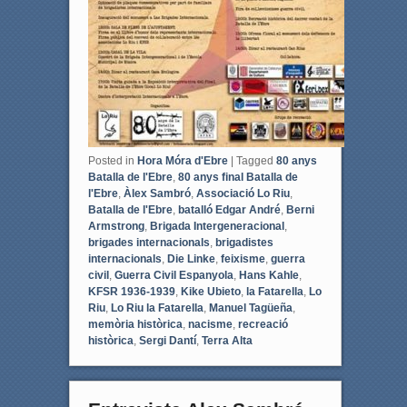
o
e
o
r
k
Posted in
Hora Móra d'Ebre
|
Tagged
80 anys
Batalla de l'Ebre
,
80 anys final Batalla de
l'Ebre
,
Àlex Sambró
,
Associació Lo Riu
,
Batalla de l'Ebre
,
batalló Edgar André
,
Berni
Armstrong
,
Brigada Intergeneracional
,
brigades internacionals
,
brigadistes
internacionals
,
Die Linke
,
feixisme
,
guerra
civil
,
Guerra Civil Espanyola
,
Hans Kahle
,
KFSR 1936-1939
,
Kike Ubieto
,
la Fatarella
,
Lo
Riu
,
Lo Riu la Fatarella
,
Manuel Tagüeña
,
memòria històrica
,
nacisme
,
recreació
històrica
,
Sergi Dantí
,
Terra Alta