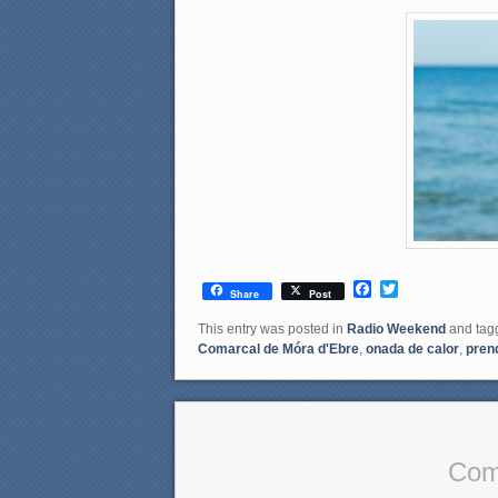
F
T
Share
Post
a
w
c
i
This entry was posted in
Radio Weekend
and ta
e
t
Comarcal de Móra d'Ebre
,
onada de calor
,
prend
b
t
o
e
o
r
k
Com