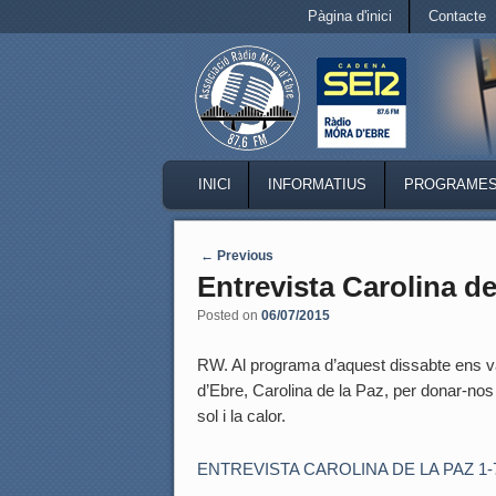
Secondary menu
Pàgina d'inici
Contacte
Skip to primary content
Skip to secondary content
MAIN MENU
INICI
INFORMATIUS
PROGRAME
SKIP TO PRIMARY CONTENT
SKIP TO SECONDARY CONTENT
Post navigation
←
Previous
Entrevista Carolina de
Posted on
06/07/2015
RW. Al programa d’aquest dissabte ens 
d’Ebre, Carolina de la Paz, per donar-no
sol i la calor.
ENTREVISTA CAROLINA DE LA PAZ 1