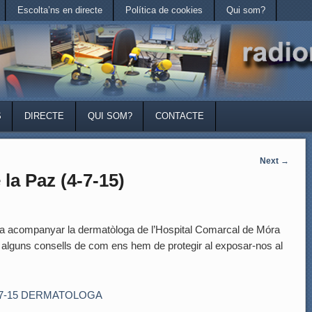
Escolta’ns en directe
Política de cookies
Qui som?
S
DIRECTE
QUI SOM?
CONTACTE
Next
→
 la Paz (4-7-15)
va acompanyar la dermatòloga de l’Hospital Comarcal de Móra
s alguns consells de com ens hem de protegir al exposar-nos al
-7-15 DERMATOLOGA