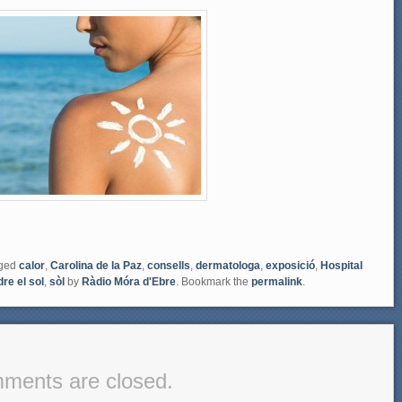
gged
calor
,
Carolina de la Paz
,
consells
,
dermatologa
,
exposició
,
Hospital
re el sol
,
sòl
by
Ràdio Móra d'Ebre
. Bookmark the
permalink
.
ments are closed.