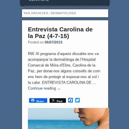
TAG ARCHIVES:
DERMATOLOGA
Entrevista Carolina de
la Paz (4-7-15)
Posted on
06/07/2015
RW. Al programa d’aquest dissabte ens va
acompanyar la dermatòloga de l’Hospital
Comarcal de Móra d’Ebre, Carolina de la
Paz, per donar-nos alguns consells de com
ens hem de protegir al exposar-nos al sol i
la calor. ENTREVISTA CAROLINA DE …
Continue reading
→
F
T
Share
Post
a
w
c
i
e
t
b
t
o
e
o
r