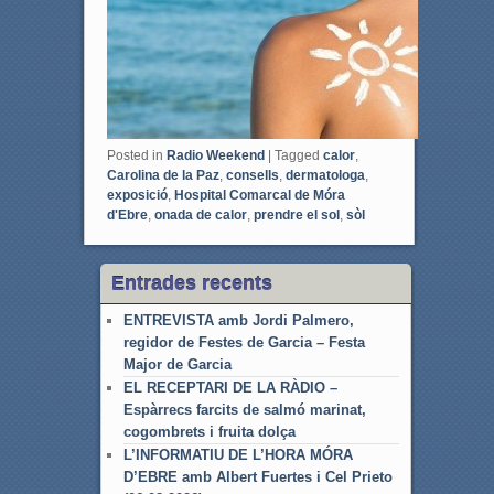
k
Posted in
Radio Weekend
|
Tagged
calor
,
Carolina de la Paz
,
consells
,
dermatologa
,
exposició
,
Hospital Comarcal de Móra
d'Ebre
,
onada de calor
,
prendre el sol
,
sòl
Entrades recents
ENTREVISTA amb Jordi Palmero,
regidor de Festes de Garcia – Festa
Major de Garcia
EL RECEPTARI DE LA RÀDIO –
Espàrrecs farcits de salmó marinat,
cogombrets i fruita dolça
L’INFORMATIU DE L’HORA MÓRA
D’EBRE amb Albert Fuertes i Cel Prieto