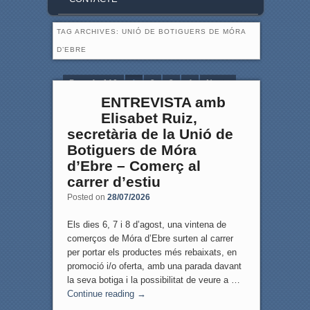
TAG ARCHIVES:
UNIÓ DE BOTIGUERS DE MÓRA
D’EBRE
Page 1 of 10
1
2
3
4
Next ›
ENTREVISTA amb
Last »
Elisabet Ruiz,
secretària de la Unió de
Botiguers de Móra
d’Ebre – Comerç al
carrer d’estiu
Posted on
28/07/2026
Els dies 6, 7 i 8 d’agost, una vintena de
comerços de Móra d’Ebre surten al carrer
per portar els productes més rebaixats, en
promoció i/o oferta, amb una parada davant
la seva botiga i la possibilitat de veure a …
Continue reading
→