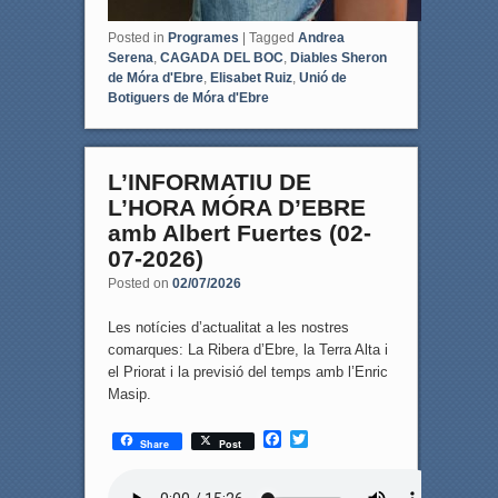
Posted in
Programes
|
Tagged
Andrea
Serena
,
CAGADA DEL BOC
,
Diables Sheron
de Móra d'Ebre
,
Elisabet Ruiz
,
Unió de
Botiguers de Móra d'Ebre
L’INFORMATIU DE
L’HORA MÓRA D’EBRE
amb Albert Fuertes (02-
07-2026)
Posted on
02/07/2026
Les notícies d’actualitat a les nostres
comarques: La Ribera d’Ebre, la Terra Alta i
el Priorat i la previsió del temps amb l’Enric
Masip.
F
T
Share
Post
a
w
c
i
e
t