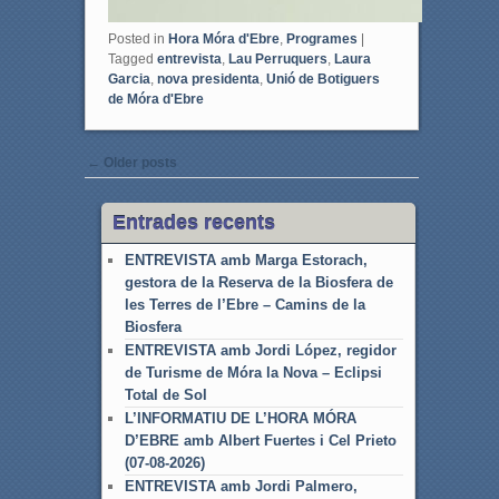
Posted in
Hora Móra d'Ebre
,
Programes
|
Tagged
entrevista
,
Lau Perruquers
,
Laura
Garcia
,
nova presidenta
,
Unió de Botiguers
de Móra d'Ebre
Post navigation
←
Older posts
Entrades recents
ENTREVISTA amb Marga Estorach,
gestora de la Reserva de la Biosfera de
les Terres de l’Ebre – Camins de la
Biosfera
ENTREVISTA amb Jordi López, regidor
de Turisme de Móra la Nova – Eclipsi
Total de Sol
L’INFORMATIU DE L’HORA MÓRA
D’EBRE amb Albert Fuertes i Cel Prieto
(07-08-2026)
ENTREVISTA amb Jordi Palmero,