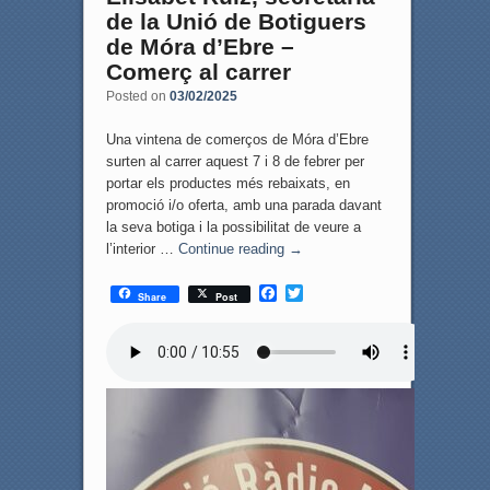
de la Unió de Botiguers
de Móra d’Ebre –
Comerç al carrer
Posted on
03/02/2025
Una vintena de comerços de Móra d’Ebre
surten al carrer aquest 7 i 8 de febrer per
portar els productes més rebaixats, en
promoció i/o oferta, amb una parada davant
la seva botiga i la possibilitat de veure a
l’interior …
Continue reading
→
F
T
Share
Post
a
w
c
i
e
t
b
t
o
e
o
r
k