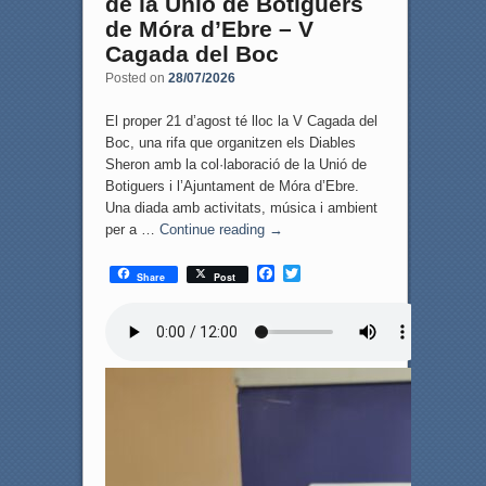
de la Unió de Botiguers
de Móra d’Ebre – V
Cagada del Boc
Posted on
28/07/2026
El proper 21 d’agost té lloc la V Cagada del
Boc, una rifa que organitzen els Diables
Sheron amb la col·laboració de la Unió de
Botiguers i l’Ajuntament de Móra d’Ebre.
Una diada amb activitats, música i ambient
per a …
Continue reading
→
F
T
Share
Post
a
w
c
i
e
t
b
t
o
e
o
r
k