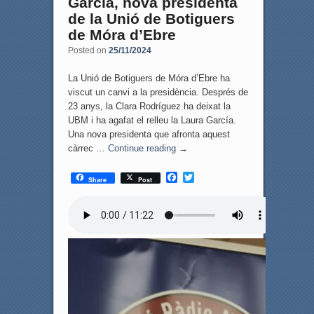
García, nova presidenta
de la Unió de Botiguers
de Móra d’Ebre
Posted on
25/11/2024
La Unió de Botiguers de Móra d’Ebre ha
viscut un canvi a la presidència. Després de
23 anys, la Clara Rodríguez ha deixat la
UBM i ha agafat el relleu la Laura García.
Una nova presidenta que afronta aquest
càrrec …
Continue reading
→
F
T
Share
Post
a
w
c
i
e
t
b
t
o
e
o
r
k