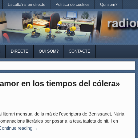
Escolta’ns en directe
Política de cookies
Qui som?
S
DIRECTE
QUI SOM?
CONTACTE
l amor en los tiempos del cólera»
terari mensual de la mà de l’escriptora de Benissanet, Núria
manacions literàries per posar a la teua tauleta de nit. I en
Continue reading
→