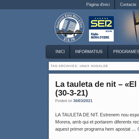
Secondary menu
Pàgina d'inici
Contacte
Skip to primary content
Skip to secondary content
MAIN MENU
INICI
INFORMATIUS
PROGRAME
SKIP TO PRIMARY CONTENT
SKIP TO SECONDARY CONTENT
TAG ARCHIVES:
UNAX HUGALDE
La tauleta de nit – «E
(30-3-21)
Posted on
30/03/2021
LA TAULETA DE NIT. Estrenem nou espai li
Morera, amb qui et portarem diferents reco
aquest primer programa hem apostat …