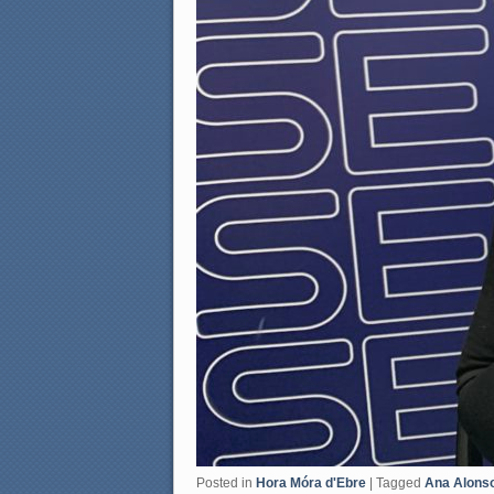
Posted in
Hora Móra d'Ebre
|
Tagged
Ana Alons