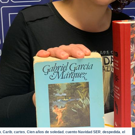
o
,
Carib
,
cartes
,
Cien años de soledad
,
cuento Navidad SER
,
despedida
,
el