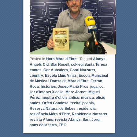
o
e
o
r
k
Posted in
Hora Móra d'Ebre
|
Tagged
Afanys
,
Àngels Cid
,
Blai Rosell
,
col·legi Santa Teresa
,
contes
,
Cor Aubadera
,
Coral Natzaret
,
country
,
Escola Lluís Viñas
,
Escola Municipal
de Música i Dansa de Móra d'Ebre
,
Ferran
Roca
,
històries
,
Josep Maria Pros
,
juga joc
,
llar d'infants Xicalla
,
Marc Jornet
,
Miguel
Pérez
,
mostra d'oficis antics
,
musica
,
oficis
antics
,
Orfeó Gandesa
,
recital poesia
,
Reserva Natural de Sebes
,
residència
,
residència Móra d'Ebre
,
Residència Natzaret
,
revista Afans
,
revista Afanys
,
Sant Jordi
,
sons de la terra
,
TBO