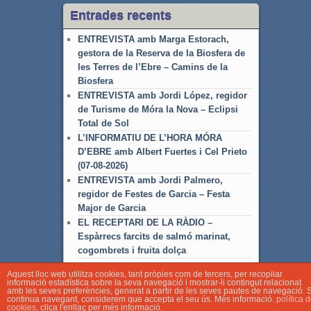
Entrades recents
ENTREVISTA amb Marga Estorach,
gestora de la Reserva de la Biosfera de
les Terres de l’Ebre – Camins de la
Biosfera
ENTREVISTA amb Jordi López, regidor
de Turisme de Móra la Nova – Eclipsi
Total de Sol
L’INFORMATIU DE L’HORA MÓRA
D’EBRE amb Albert Fuertes i Cel Prieto
(07-08-2026)
ENTREVISTA amb Jordi Palmero,
regidor de Festes de Garcia – Festa
Major de Garcia
EL RECEPTARI DE LA RÀDIO –
Espàrrecs farcits de salmó marinat,
cogombrets i fruita dolça
Aquest lloc web utilitza cookies, tant pròpies com de tercers, per recopilar
informació estadística sobre la seva navegació i mostrar-li contingut relacionat
amb les seves preferències, generat a partir de les seves pautes de navegació. S
continua navegant, considerem que accepta el seu ús. Més informació.
política 
cookies
, clica l'enllaç per més informació.