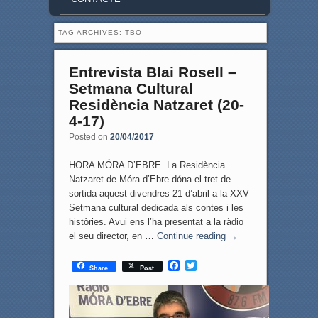
TAG ARCHIVES:
TBO
Entrevista Blai Rosell –
Setmana Cultural
Residència Natzaret (20-
4-17)
Posted on
20/04/2017
HORA MÓRA D’EBRE. La Residència
Natzaret de Móra d’Ebre dóna el tret de
sortida aquest divendres 21 d’abril a la XXV
Setmana cultural dedicada als contes i les
històries. Avui ens l’ha presentat a la ràdio
el seu director, en …
Continue reading
→
F
T
Share
Post
a
w
c
i
e
t
b
t