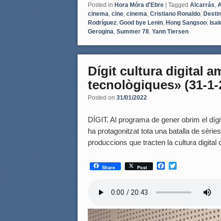
Posted in
Hora Móra d'Ebre
|
Tagged
Alcarrás
,
A
cinema
,
cine
,
cinema
,
Cristiano Ronaldo
,
Destin
Rodríguez
,
Good bye Lenin
,
Hong Sangsoo
,
Isa
Gerogina
,
Summer 78
,
Yann Tiersen
Dígit cultura digital 
tecnològiques» (31-1-
Posted on
31/01/2022
DÍGIT. Al programa de gener obrim el dígit
ha protagonitzat tota una batalla de sèri
produccions que tracten la cultura digit
F
T
Share
Post
a
w
c
i
e
t
b
t
o
e
o
r
k