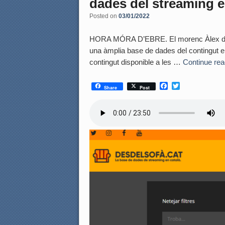
dades del streaming en
Posted on
03/01/2022
HORA MÓRA D’EBRE. El morenc Àlex de la
una àmplia base de dades del contingut en
contingut disponible a les …
Continue re
F
T
Share
Post
a
w
c
i
e
t
b
t
o
e
o
r
k