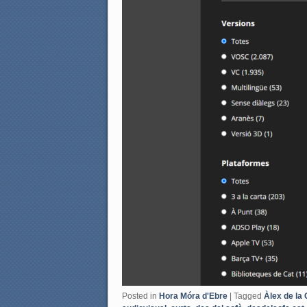
Posted in
Hora Móra d'Ebre
|
Tagged
Àlex de la 