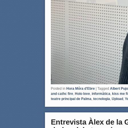
Posted in
Hora Móra d'Ebre
|
Tagged
Albert Pujo
and cathc fire
,
Holo love
,
informàtica
,
kiss me fi
teatre principal de Palma
,
tecnologia
,
Upload
,
Y
Entrevista Àlex de la 