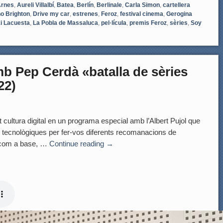
rnes
,
Aureli Villalbí
,
Batea
,
Berlín
,
Berlinale
,
Carla Simon
,
cartellera
o Brighton
,
Drive my car
,
estrenes
,
Feroz
,
festival cinema
,
Gerogina
ki Lacuesta
,
La Pobla de Massaluca
,
pel·lícula
,
premis Feroz
,
sèries
,
Soy
amb Pep Cerdà «batalla de sèries
22)
 cultura digital en un programa especial amb l’Albert Pujol que
es tecnològiques per fer-vos diferents recomanacions de
al com a base, …
Continue reading
→