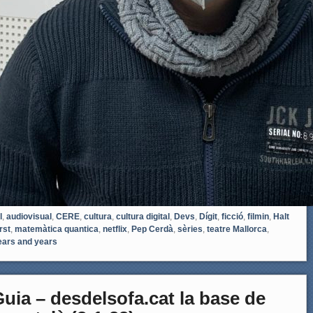
l
,
audiovisual
,
CERE
,
cultura
,
cultura digital
,
Devs
,
Dígit
,
ficció
,
filmin
,
Halt
rst
,
matemàtica quantica
,
netflix
,
Pep Cerdà
,
sèries
,
teatre Mallorca
,
ears and years
Guia – desdelsofa.cat la base de