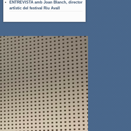
ENTREVISTA amb Joan Blanch, director
artístic del festival Riu Avall