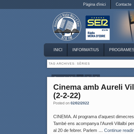
Secondary menu
Pàgina d'inici
Contacte
Skip to primary content
Skip to secondary content
MAIN MENU
INICI
INFORMATIUS
PROGRAME
SKIP TO PRIMARY CONTENT
SKIP TO SECONDARY CONTENT
TAG ARCHIVES:
SÈRIES
Page 1 of 3
1
2
3
Cinema amb Aureli Vill
(2-2-22)
Posted on
02/02/2022
CINEMA. Al programa d’aquest dimecres et 
També ens acompanya l’Aureli Villalbí per
al 20 de febrer. Parlem …
Continue readi