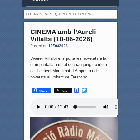
TAG ARCHIVES:
QUENTIN TARANTINO
CINEMA amb l’Aureli
Villalbí (10-06-2026)
Posted on
10/06/2026
L’Aureli Villalbí ens porta les novetats a la
gran pantalla amb el seu rànquing i parlem
del Festival Monfilmat d’Amposta i de
novetats al voltant de Tarantino.
F
T
Share
Post
a
w
c
i
e
t
b
t
o
e
o
r
k