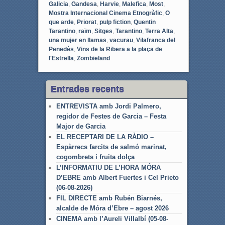
Galicia
,
Gandesa
,
Harvie
,
Malefica
,
Most
,
Mostra Internacional Cinema Etnogràfic
,
O
que arde
,
Priorat
,
pulp fiction
,
Quentin
Tarantino
,
raïm
,
Sitges
,
Tarantino
,
Terra Alta
,
una mujer en llamas
,
vacurau
,
Vilafranca del
Penedès
,
Vins de la Ribera a la plaça de
l'Estrella
,
Zombieland
Entrades recents
ENTREVISTA amb Jordi Palmero,
regidor de Festes de Garcia – Festa
Major de Garcia
EL RECEPTARI DE LA RÀDIO –
Espàrrecs farcits de salmó marinat,
cogombrets i fruita dolça
L’INFORMATIU DE L’HORA MÓRA
D’EBRE amb Albert Fuertes i Cel Prieto
(06-08-2026)
FIL DIRECTE amb Rubén Biarnés,
alcalde de Móra d’Ebre – agost 2026
CINEMA amb l’Aureli Villalbí (05-08-