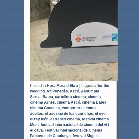
Posted in
Hora Móra d'Ebre
|
Tagged
after the
wedding
,
Alt Penedès
,
Ascó
,
Assumpta
Serna
,
Batea
,
cartellera cinema
,
cinema
,
cinema Arnes
,
cinema Ascó
,
cinema Batea
,
cinema Gandesa
,
comportarse como
adultos
,
el asesino de los caprichos
,
el oyo
,
el rey león
,
estrenes cinema
,
festival cinema
Most
,
festival internacional de cinema del vi i
el cava
,
Festival Internacional de Cinema
Fantàstic de Catalunya
,
festival Sitges
,