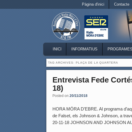
Secondary menu
Pàgina d'inici
Contacte
Skip to primary content
Skip to secondary content
MAIN MENU
INICI
INFORMATIUS
PROGRAME
SKIP TO PRIMARY CONTENT
SKIP TO SECONDARY CONTENT
TAG ARCHIVES:
PLAÇA DE LA QUARTERA
Entrevista Fede Cort
18)
Posted on
20/11/2018
HORA MÓRA D’EBRE. Al programa d’aques
de Falset, els Johnson & Johnson, a t
20-11-18 JOHNSON AND JOHNSON 