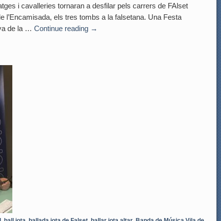
i cavalleries tornaran a desfilar pels carrers de FAlset
e l’Encamisada, els tres tombs a la falsetana. Una Festa
nya de la …
Continue reading
→
l
,
ball jota
,
ballada jota de Falset
,
ballar jota altar
,
Banda de Música Vila de