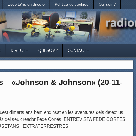
Escolta’ns en directe
Política de cookies
Qui som?
S
DIRECTE
QUI SOM?
CONTACTE
és – «Johnson & Johnson» (20-11-
t dimarts ens hem endinsat en les aventures dels detectius
ravés del seu creador Fede Cortés. ENTREVISTA FEDE CORTES
AUSETANS I EXTRATERRESTRES