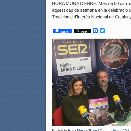
HORA MÓRA D’EBRE. Més de 50 carruatges 
aquest cap de setmana en la celebració d
Tradicional d’Interès Nacional de Catalu
F
T
Share
Post
a
w
c
i
e
t
b
t
o
e
o
r
k
Posted in
Hora Móra d'Ebre
|
Tagged
Anton Vida