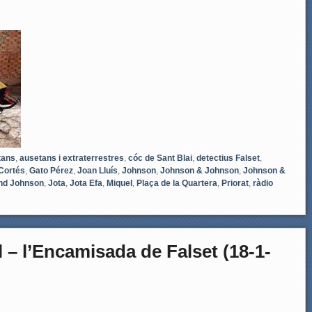
tans
,
ausetans i extraterrestres
,
cóc de Sant Blai
,
detectius Falset
,
Cortés
,
Gato Pérez
,
Joan Lluís
,
Johnson
,
Johnson & Johnson
,
Johnson &
nd Johnson
,
Jota
,
Jota Efa
,
Miquel
,
Plaça de la Quartera
,
Priorat
,
ràdio
 – l’Encamisada de Falset (18-1-