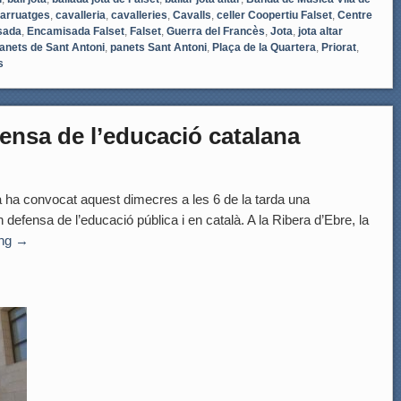
arruatges
,
cavalleria
,
cavalleries
,
Cavalls
,
celler Coopertiu Falset
,
Centre
sada
,
Encamisada Falset
,
Falset
,
Guerra del Francès
,
Jota
,
jota altar
anets de Sant Antoni
,
panets Sant Antoni
,
Plaça de la Quartera
,
Priorat
,
s
ensa de l’educació catalana
a ha convocat aquest dimecres a les 6 de la tarda una
defensa de l’educació pública i en català. A la Ribera d’Ebre, la
ing
→