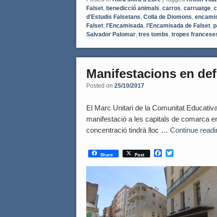
Falset
,
benedicció animals
,
carros
,
carruatge
,
c
d'Estudis Falsetans
,
Colla de Diomons
,
encami
Falset
,
l'Encamisada
,
l'Encamisada de Falset
,
p
Salvador Palomar
,
tres tombs
,
tropes francese
Manifestacions en def
Posted on
25/10/2017
El Marc Unitari de la Comunitat Educativ
manifestació a les capitals de comarca en 
concentració tindrà lloc …
Continue read
F
T
Share
Post
a
w
c
i
e
t
b
t
o
e
o
r
k