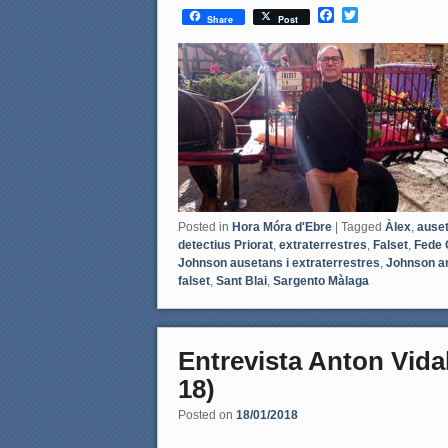
F
T
Share
Post
a
w
c
i
e
t
b
t
o
e
o
r
k
Posted in
Hora Móra d'Ebre
|
Tagged
Àlex
,
ause
detectius Priorat
,
extraterrestres
,
Falset
,
Fede 
Johnson ausetans i extraterrestres
,
Johnson a
falset
,
Sant Blai
,
Sargento Màlaga
Entrevista Anton Vidal
18)
Posted on
18/01/2018