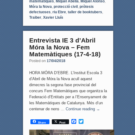
matemàtiques
,
Miquel Abella
,
Miquel Alonso
,
Móra la Nova
,
protecció civil
,
pròtesis
defectuoses
,
riu Ebre
,
taller de booktubers
,
Traiber
,
Xavier Lluís
Entrevista IE 3 d’Abril
Móra la Nova – Fem
Matemàtiques (17-4-18)
Posted on
17/04/2018
HORA MÓRA D’EBRE. L’Institut Escola 3
d’Abril de Móra la Nova acull aquest
dimecres la segona fase provincial del
concurs Fem Matemàtiques que organitza la
Federació d’Entitats per a l’Ensenyament de
les Matemàtiques de Catalunya. Més d’un
centenar de nens …
Continue reading
→
F
T
Share
Post
a
w
c
i