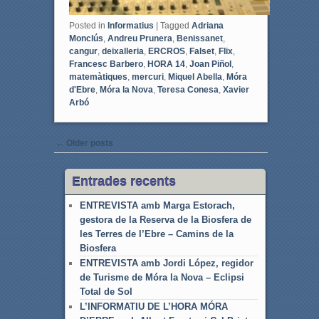
Posted in
Informatius
|
Tagged
Adriana
Monclús
,
Andreu Prunera
,
Benissanet
,
cangur
,
deixalleria
,
ERCROS
,
Falset
,
Flix
,
Francesc Barbero
,
HORA 14
,
Joan Piñol
,
matemàtiques
,
mercuri
,
Miquel Abella
,
Móra
d'Ebre
,
Móra la Nova
,
Teresa Conesa
,
Xavier
Arbó
Post navigation
←
Older posts
Entrades recents
ENTREVISTA amb Marga Estorach,
gestora de la Reserva de la Biosfera de
les Terres de l’Ebre – Camins de la
Biosfera
ENTREVISTA amb Jordi López, regidor
de Turisme de Móra la Nova – Eclipsi
Total de Sol
L’INFORMATIU DE L’HORA MÓRA