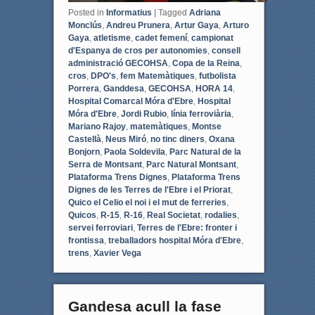
Posted in
Informatius
|
Tagged
Adriana
Monclús
,
Andreu Prunera
,
Artur Gaya
,
Arturo
Gaya
,
atletisme
,
cadet femení
,
campionat
d'Espanya de cros per autonomies
,
consell
administració GECOHSA
,
Copa de la Reina
,
cros
,
DPO's
,
fem Matemàtiques
,
futbolista
Porrera
,
Ganddesa
,
GECOHSA
,
HORA 14
,
Hospital Comarcal Móra d'Ebre
,
Hospital
Móra d'Ebre
,
Jordi Rubio
,
línia ferroviària
,
Mariano Rajoy
,
matemàtiques
,
Montse
Castellà
,
Neus Miró
,
no tinc diners
,
Oxana
Bonjorn
,
Paola Soldevila
,
Parc Natural de la
Serra de Montsant
,
Parc Natural Montsant
,
Plataforma Trens Dignes
,
Plataforma Trens
Dignes de les Terres de l'Ebre i el Priorat
,
Quico el Celio el noi i el mut de ferreries
,
Quicos
,
R-15
,
R-16
,
Real Societat
,
rodalies
,
servei ferroviari
,
Terres de l'Ebre: fronter i
frontissa
,
treballadors hospital Móra d'Ebre
,
trens
,
Xavier Vega
Gandesa acull la fase