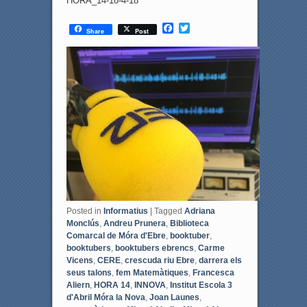
HORA_14-18-4-18
F
T
Share
Post
a
w
c
i
e
t
b
t
o
e
o
r
k
Posted in
Informatius
|
Tagged
Adriana
Monclús
,
Andreu Prunera
,
Biblioteca
Comarcal de Móra d'Ebre
,
booktuber
,
booktubers
,
booktubers ebrencs
,
Carme
Vicens
,
CERE
,
crescuda riu Ebre
,
darrera els
seus talons
,
fem Matemàtiques
,
Francesca
Aliern
,
HORA 14
,
INNOVA
,
Institut Escola 3
d'Abril Móra la Nova
,
Joan Launes
,