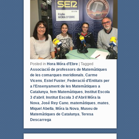
e
t
b
t
o
e
o
r
k
Posted in
Hora Móra d'Ebre
|
Tagged
Associació de professors de Matemàtiques
de les comarques meridionals
,
Carme
Vicens
,
Estel Fuster
,
Federació d'Entitats per
a l'Ensenyament de les Matemàtiques a
Catalunya
,
fem Matemàtiques
,
Institut Escola
3 d'abril
,
Institut Escola 3 d'Abril Móra la
Nova
,
José Rey Cano
,
matemàtiques
,
mates
,
Miquel Abella
,
Móra la Nova
,
Museu de
Matemàtiques de Catalunya
,
Teresa
Descarrega