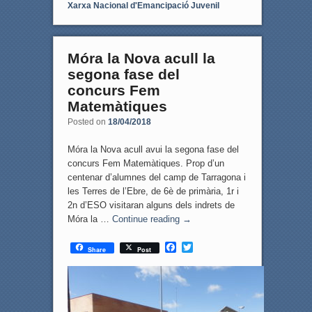
Xarxa Nacional d'Emancipació Juvenil
Móra la Nova acull la
segona fase del
concurs Fem
Matemàtiques
Posted on
18/04/2018
Móra la Nova acull avui la segona fase del
concurs Fem Matemàtiques. Prop d’un
centenar d’alumnes del camp de Tarragona i
les Terres de l’Ebre, de 6è de primària, 1r i
2n d’ESO visitaran alguns dels indrets de
Móra la …
Continue reading
→
F
T
Share
Post
a
w
c
i
e
t
b
t
o
e