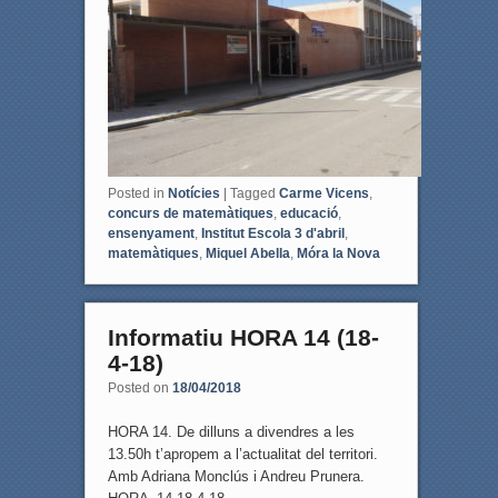
o
r
k
Posted in
Notícies
|
Tagged
Carme Vicens
,
concurs de matemàtiques
,
educació
,
ensenyament
,
Institut Escola 3 d'abril
,
matemàtiques
,
Miquel Abella
,
Móra la Nova
Informatiu HORA 14 (18-
4-18)
Posted on
18/04/2018
HORA 14. De dilluns a divendres a les
13.50h t’apropem a l’actualitat del territori.
Amb Adriana Monclús i Andreu Prunera.