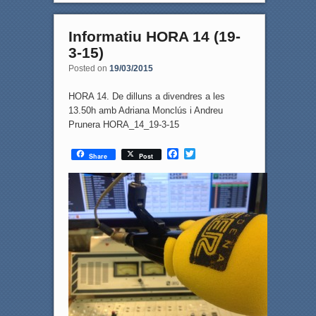
Informatiu HORA 14 (19-
3-15)
Posted on
19/03/2015
HORA 14. De dilluns a divendres a les
13.50h amb Adriana Monclús i Andreu
Prunera HORA_14_19-3-15
F
T
Share
Post
a
w
c
i
e
t
b
t
o
e
o
r
k