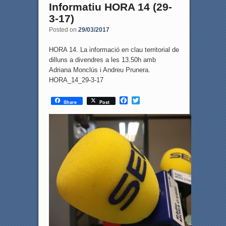
Informatiu HORA 14 (29-
3-17)
Posted on
29/03/2017
HORA 14. La informació en clau territorial de
dilluns a divendres a les 13.50h amb
Adriana Monclús i Andreu Prunera.
HORA_14_29-3-17
F
T
Share
Post
a
w
c
i
e
t
b
t
o
e
o
r
k