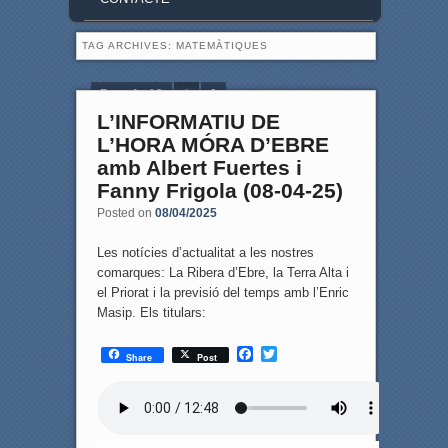
TAG ARCHIVES:
MATEMÀTIQUES
Page 1 of 2
1
2
L’INFORMATIU DE
L’HORA MÓRA D’EBRE
amb Albert Fuertes i
Fanny Frigola (08-04-25)
Posted on
08/04/2025
Les notícies d’actualitat a les nostres
comarques: La Ribera d’Ebre, la Terra Alta i
el Priorat i la previsió del temps amb l’Enric
Masip. Els titulars:
F
T
Share
Post
a
w
c
i
e
t
b
t
o
e