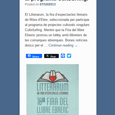
Posted on
07/10/2013
El Litterarum, la fira d’espectacles literaris
de Móra d’Ebre, seleccionada per participar
al programa de projectes culturals singulars
Cultsfurfing. Mentre que la Fira del llibre
Ebrenc promou un lobby amb llibreters de
les comarques ebrenques. Bones notícies
doncs per el …
Continue reading
→
F
T
Share
Post
a
w
c
i
e
t
b
t
o
e
o
r
k