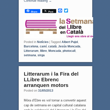
Continue reading
→
F
T
Share
Post
a
w
c
i
e
t
b
t
o
e
o
r
k
Posted in
Notícies
|
Tagged
Albert Pujol
,
Barcelona
,
camí
,
català
,
Jesús Moncada
,
Litterarum
,
llibre
,
Moncada
,
photocall
,
setmana
,
sirga
Litterarum i la Fira del
LLibre Ebrenc
arranquen motors
Posted on
31/05/2013
Móra d’Ebre es vol tornar a convertir aquest
cap de setmana en capital cultural catalana