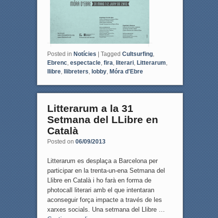
Posted in
Notícies
|
Tagged
Cultsurfing
,
Ebrenc
,
espectacle
,
fira
,
literari
,
Litterarum
,
llibre
,
llibreters
,
lobby
,
Móra d'Ebre
Litterarum a la 31
Setmana del LLibre en
Català
Posted on
06/09/2013
Litterarum es desplaça a Barcelona per
participar en la trenta-un-ena Setmana del
Llibre en Català i ho farà en forma de
photocall literari amb el que intentaran
aconseguir força impacte a través de les
xarxes socials. Una setmana del Llibre …