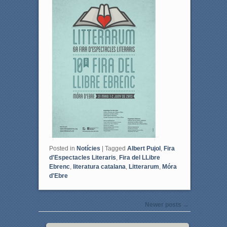
b
t
o
e
o
r
k
Posted in
Notícies
|
Tagged
Albert Pujol
,
Fira
d'Espectacles Literaris
,
Fira del LLibre
Ebrenc
,
literatura catalana
,
Litterarum
,
Móra
d'Ebre
Post navigation
Newer posts
→