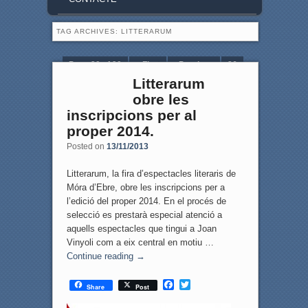
TAG ARCHIVES:
LITTERARUM
Page 29 of 29
« First
‹ Previous
26
Litterarum
27
28
29
obre les
inscripcions per al
proper 2014.
Posted on
13/11/2013
Litterarum, la fira d’espectacles literaris de
Móra d’Ebre, obre les inscripcions per a
l’edició del proper 2014. En el procés de
selecció es prestarà especial atenció a
aquells espectacles que tingui a Joan
Vinyoli com a eix central en motiu …
Continue reading
→
F
T
Share
Post
a
w
c
i