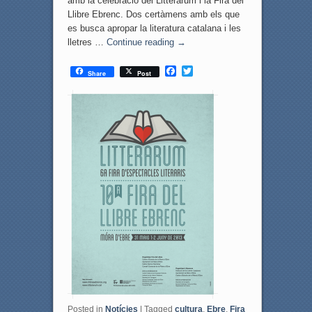
amb la celebració del Litterarum i la Fira del
Llibre Ebrenc. Dos certàmens amb els que
es busca apropar la literatura catalana i les
lletres …
Continue reading
→
F
T
Share
Post
a
w
c
i
e
t
b
t
o
e
o
r
k
Posted in
Notícies
|
Tagged
cultura
,
Ebre
,
Fira