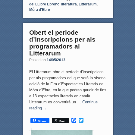
del LLibre Ebrenc
,
literatura
,
Litterarum
,
Móra d'Ebre
Obert el periode
d’inscripcions per als
programadors al
Litterarum
Posted on
14/05/2013
El Litterarum obre el període d’inscripcions
per als programadors del que serà la sisena
edició de la Fira d’Espectacles Literaris de
Móra d’Ebre, en la que podran gaudir de fins
a 13 espectacles literaris en català.
Litterarum es convertirà un …
Continue
reading
→
F
T
Share
Post
a
w
c
i
e
t