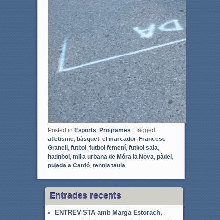
Posted in
Esports
,
Programes
|
Tagged
atletisme
,
bàsquet
,
el marcador
,
Francesc
Granell
,
futbol
,
futbol femení
,
futbol sala
,
hadnbol
,
milla urbana de Móra la Nova
,
pàdel
,
pujada a Cardó
,
tennis taula
Entrades recents
ENTREVISTA amb Marga Estorach,