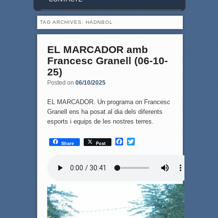
TAG ARCHIVES:
HADNBOL
EL MARCADOR amb
Francesc Granell (06-10-
25)
Posted on
06/10/2025
EL MARCADOR. Un programa on Francesc
Granell ens ha posat al dia dels diferents
esports i equips de les nostres terres.
F
T
Share
Post
a
w
c
i
e
t
b
t
o
e
o
r
k