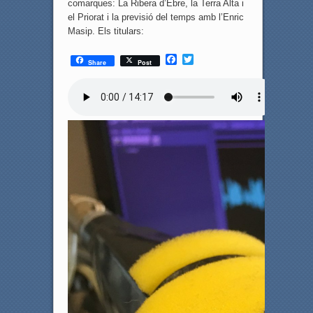
comarques: La Ribera d’Ebre, la Terra Alta i
el Priorat i la previsió del temps amb l’Enric
Masip. Els titulars:
F
T
Share
Post
a
w
c
i
e
t
b
t
o
e
o
r
k