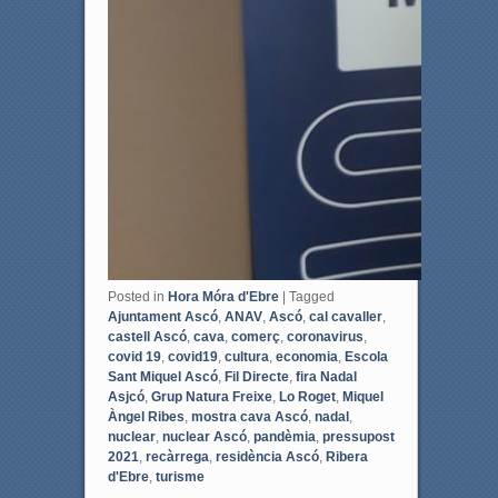
Posted in
Hora Móra d'Ebre
|
Tagged
Ajuntament Ascó
,
ANAV
,
Ascó
,
cal cavaller
,
castell Ascó
,
cava
,
comerç
,
coronavirus
,
covid 19
,
covid19
,
cultura
,
economia
,
Escola
Sant Miquel Ascó
,
Fil Directe
,
fira Nadal
Asjcó
,
Grup Natura Freixe
,
Lo Roget
,
Miquel
Àngel Ribes
,
mostra cava Ascó
,
nadal
,
nuclear
,
nuclear Ascó
,
pandèmia
,
pressupost
2021
,
recàrrega
,
residència Ascó
,
Ribera
d'Ebre
,
turisme