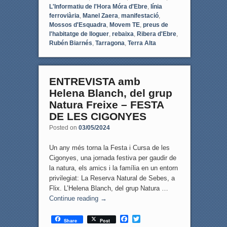
L'Informatiu de l'Hora Móra d'Ebre
,
línia
ferroviària
,
Manel Zaera
,
manifestació
,
Mossos d'Esquadra
,
Movem TE
,
preus de
l'habitatge de lloguer
,
rebaixa
,
Ribera d'Ebre
,
Rubén Biarnés
,
Tarragona
,
Terra Alta
ENTREVISTA amb
Helena Blanch, del grup
Natura Freixe – FESTA
DE LES CIGONYES
Posted on
03/05/2024
Un any més torna la Festa i Cursa de les
Cigonyes, una jornada festiva per gaudir de
la natura, els amics i la família en un entorn
privilegiat: La Reserva Natural de Sebes, a
Flix. L’Helena Blanch, del grup Natura …
Continue reading
→
F
T
Share
Post
a
w