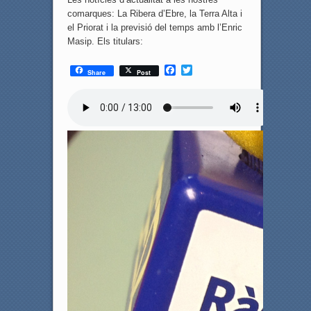
comarques: La Ribera d’Ebre, la Terra Alta i
el Priorat i la previsió del temps amb l’Enric
Masip. Els titulars:
F
T
Share
Post
a
w
c
i
e
t
b
t
o
e
o
r
k