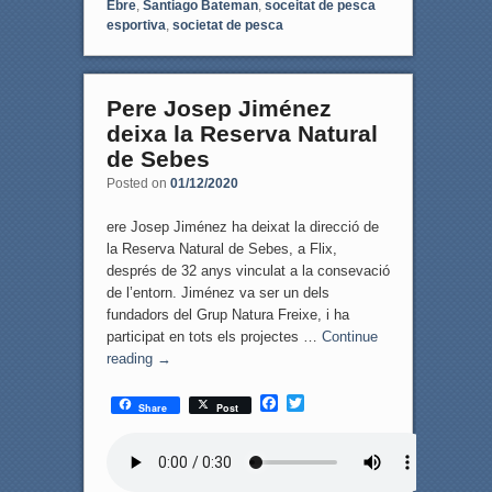
Ebre
,
Santiago Bateman
,
soceitat de pesca
esportiva
,
societat de pesca
Pere Josep Jiménez
deixa la Reserva Natural
de Sebes
Posted on
01/12/2020
ere Josep Jiménez ha deixat la direcció de
la Reserva Natural de Sebes, a Flix,
després de 32 anys vinculat a la consevació
de l’entorn. Jiménez va ser un dels
fundadors del Grup Natura Freixe, i ha
participat en tots els projectes …
Continue
reading
→
F
T
Share
Post
a
w
c
i
e
t
b
t
o
e