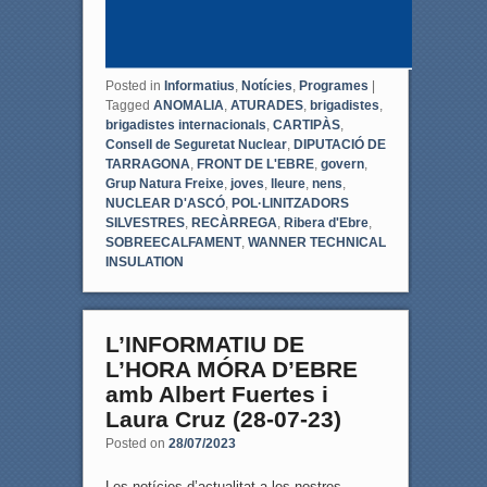
Posted in
Informatius
,
Notícies
,
Programes
|
Tagged
ANOMALIA
,
ATURADES
,
brigadistes
,
brigadistes internacionals
,
CARTIPÀS
,
Consell de Seguretat Nuclear
,
DIPUTACIÓ DE
TARRAGONA
,
FRONT DE L'EBRE
,
govern
,
Grup Natura Freixe
,
joves
,
lleure
,
nens
,
NUCLEAR D'ASCÓ
,
POL·LINITZADORS
SILVESTRES
,
RECÀRREGA
,
Ribera d'Ebre
,
SOBREECALFAMENT
,
WANNER TECHNICAL
INSULATION
L’INFORMATIU DE
L’HORA MÓRA D’EBRE
amb Albert Fuertes i
Laura Cruz (28-07-23)
Posted on
28/07/2023
Les notícies d’actualitat a les nostres