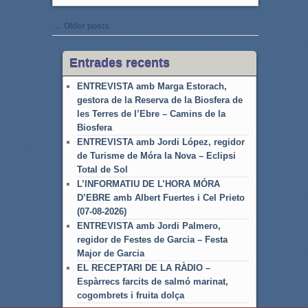
Post navigation
←
Older posts
Entrades recents
ENTREVISTA amb Marga Estorach,
gestora de la Reserva de la Biosfera de
les Terres de l’Ebre – Camins de la
Biosfera
ENTREVISTA amb Jordi López, regidor
de Turisme de Móra la Nova – Eclipsi
Total de Sol
L’INFORMATIU DE L’HORA MÓRA
D’EBRE amb Albert Fuertes i Cel Prieto
(07-08-2026)
ENTREVISTA amb Jordi Palmero,
regidor de Festes de Garcia – Festa
Major de Garcia
EL RECEPTARI DE LA RÀDIO –
Espàrrecs farcits de salmó marinat,
cogombrets i fruita dolça