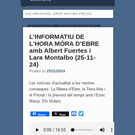
TAG ARCHIVES:
GRUP NATURA FREIXE
Page 1 of 6
1
2
3
4
5
6
L’INFORMATIU DE
L’HORA MÓRA D’EBRE
amb Albert Fuertes i
Lara Montalbo (25-11-
24)
Posted on
25/11/2024
Les notícies d’actualitat a les nostres
comarques: La Ribera d’Ebre, la Terra Alta i
el Priorat i la previsió del temps amb l’Enric
Masip. Els titulars:
F
T
Share
Post
a
w
c
i
e
t
b
t