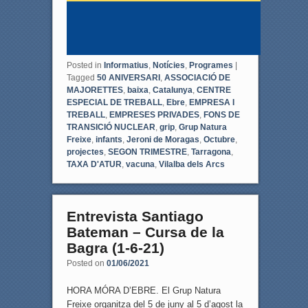
Posted in
Informatius
,
Notícies
,
Programes
|
Tagged
50 ANIVERSARI
,
ASSOCIACIÓ DE
MAJORETTES
,
baixa
,
Catalunya
,
CENTRE
ESPECIAL DE TREBALL
,
Ebre
,
EMPRESA I
TREBALL
,
EMPRESES PRIVADES
,
FONS DE
TRANSICIÓ NUCLEAR
,
grip
,
Grup Natura
Freixe
,
infants
,
Jeroni de Moragas
,
Octubre
,
projectes
,
SEGON TRIMESTRE
,
Tarragona
,
TAXA D'ATUR
,
vacuna
,
Vilalba dels Arcs
Entrevista Santiago
Bateman – Cursa de la
Bagra (1-6-21)
Posted on
01/06/2021
HORA MÓRA D’EBRE. El Grup Natura
Freixe organitza del 5 de juny al 5 d’agost la