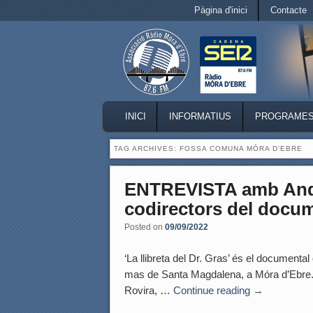
Secondary menu
Pàgina d'inici
Contacte
Skip to primary content
Skip to secondary content
MAIN MENU
INICI
INFORMATIUS
PROGRAME
SKIP TO PRIMARY CONTENT
SKIP TO SECONDARY CONTENT
TAG ARCHIVES:
FOSSA COMUNA MÓRA D'EBRE
ENTREVISTA amb Andre
codirectors del docume
Posted on
09/09/2022
‘La llibreta del Dr. Gras’ és el documental q
mas de Santa Magdalena, a Móra d’Ebre. 
Rovira, …
Continue reading
→