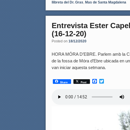
llibreta del Dr. Gras
,
Mas de Santa Magdalena
Entrevista Ester Cape
(16-12-20)
Posted on
18/12/2020
HORA MÓRA D’EBRE. Parlem amb la Consell
de la fossa de Móra d’Ebre ubicada en un
van iniciar aquesta setmana.
F
T
Share
Post
a
w
c
i
e
t
b
t
o
e
o
r
k