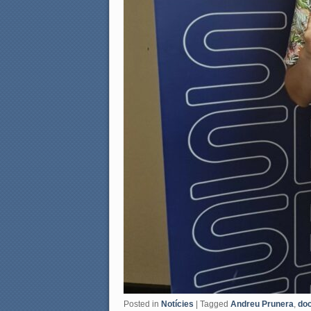
Posted in
Notícies
|
Tagged
Andreu Prunera
,
do