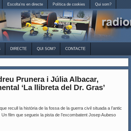
Escolta’ns en directe
Política de cookies
Qui som?
S
DIRECTE
QUI SOM?
CONTACTE
u Prunera i Júlia Albacar,
ntal ‘La llibreta del Dr. Gras’
ue recull la història de la fossa de la guerra civil situada a l’antic
Un film que segueix la pista de l’excombatent Josep Aubeso