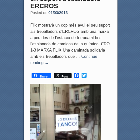
ERCROS
Posted on
01/03/2013
Flix mostrarà un cop més avui el seu suport
als treballadors d’ERCROS amb una marxa
a peu des de l’estació de ferrocarril fins
l’esplanada de camions de la química. CRO
1-3 MARXA FLIX Una caminada solidaria
amb els treballadors que …
Continue
reading
→
F
T
Share
Post
a
w
c
i
e
t
b
t
o
e
o
r
k