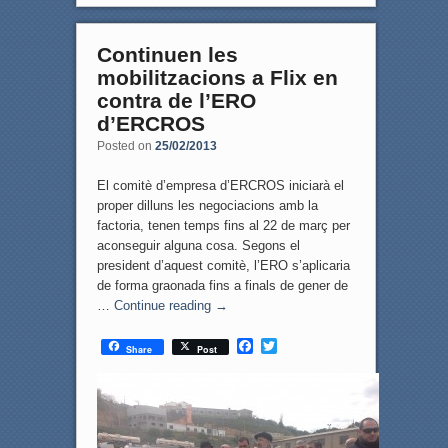
Continuen les
mobilitzacions a Flix en
contra de l’ERO
d’ERCROS
Posted on
25/02/2013
El comitè d’empresa d’ERCROS iniciarà el
proper dilluns les negociacions amb la
factoria, tenen temps fins al 22 de març per
aconseguir alguna cosa. Segons el
president d’aquest comitè, l’ERO s’aplicaria
de forma graonada fins a finals de gener de
…
Continue reading
→
F
T
Share
Post
a
w
c
i
e
t
b
t
o
e
o
r