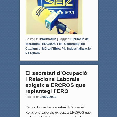
b
t
o
e
o
r
k
Posted in
Informatius
|
Tagged
Diputació de
Tarragona
,
ERCROS
,
Flix
,
Generalitat de
Catalunya
,
Móra d'Ebre
,
Pla Industrialització
,
Rasquera
El secretari d’Ocupació
i Relacions Laborals
exigeix a ERCROS que
replantegi l’ERO
Posted on
26/02/2013
Ramon Bonastre, secretari d’Ocupació i
Relacions Laborals exigeix a ERCROS que