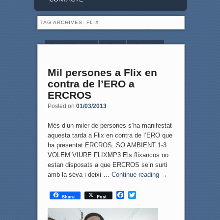
TAG ARCHIVES:
FLIX
Page 163 of 164
« First
‹ Previous
160
161
162
163
164
Next ›
Mil persones a Flix en
contra de l’ERO a
ERCROS
Posted on
01/03/2013
Més d’un miler de persones s’ha manifestat
aquesta tarda a Flix en contra de l’ERO que
ha presentat ERCROS. SO AMBIENT 1-3
VOLEM VIURE FLIXMP3 Els flixancos no
estan disposats a que ERCROS se’n surti
amb la seva i deixi …
Continue reading
→
F
T
Share
Post
a
w
c
i
e
t