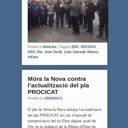
k
Posted in
Notícies
|
Tagged
ERC
,
ERCROS
,
ERO
,
Flix
,
Joan Tardà
,
Lluis Salvadó
,
Ribera
d'Ebre
Móra la Nova contra
l’actualització del pla
PROCICAT
Posted on
25/02/2013
El ple de Móra la Nova rebutja l’actualització
del pla PROCICAT en cas d’episodi de
contaminació del riu Ebre aigües avall de
Flix on la població de la Ribera d’Ebre ha