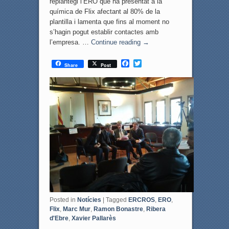
replantegi l’ERO que ha presentat a la
química de Flix afectant al 80% de la
plantilla i lamenta que fins al moment no
s’hagin pogut establir contactes amb
l’empresa. …
Continue reading
→
F
T
Share
Post
a
w
c
i
e
t
b
t
o
e
o
r
k
Posted in
Notícies
|
Tagged
ERCROS
,
ERO
,
Flix
,
Marc Mur
,
Ramon Bonastre
,
Ribera
d'Ebre
,
Xavier Pallarès