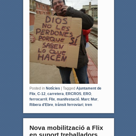
b
t
o
e
o
r
k
Posted in
Notícies
|
Tagged
Ajuntament de
Flix
,
C-12
,
carretera
,
ERCROS
,
ERO
,
ferrocarril
,
Flix
,
manifestació
,
Marc Mur
,
Ribera d'Ebre
,
trànsit ferroviari
,
tren
Nova mobilització a Flix
en suport treballadors