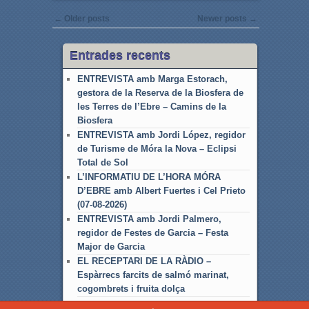
Post navigation
←
Older posts
Newer posts
→
Entrades recents
ENTREVISTA amb Marga Estorach,
gestora de la Reserva de la Biosfera de
les Terres de l’Ebre – Camins de la
Biosfera
ENTREVISTA amb Jordi López, regidor
de Turisme de Móra la Nova – Eclipsi
Total de Sol
L’INFORMATIU DE L’HORA MÓRA
D’EBRE amb Albert Fuertes i Cel Prieto
(07-08-2026)
ENTREVISTA amb Jordi Palmero,
regidor de Festes de Garcia – Festa
Major de Garcia
EL RECEPTARI DE LA RÀDIO –
Espàrrecs farcits de salmó marinat,
cogombrets i fruita dolça