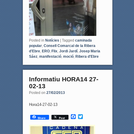
Posted in
Notícies
|
Tagged
caminada
popular
,
Consell Comarcal de la Ribera
d'Ebre
,
ERO
,
Flix
,
Jordi Jardí
,
Josep Maria
Sáez
,
manifestació
,
moció
,
Ribera d'Ebre
Informatiu HORA14 27-
02-13
Posted on
27/02/2013
Hora14-27-02-13
F
T
Share
Post
a
w
c
i
e
t