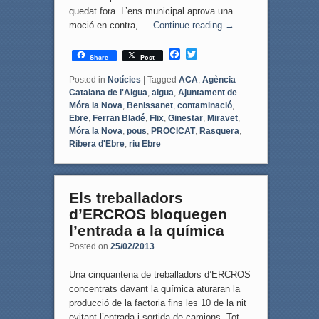
quedat fora. L’ens municipal aprova una
moció en contra, …
Continue reading
→
F
T
Share
Post
a
w
c
i
Posted in
Notícies
|
Tagged
ACA
,
Agència
e
t
Catalana de l'Aigua
,
aigua
,
Ajuntament de
b
t
Móra la Nova
,
Benissanet
,
contaminació
,
o
e
Ebre
,
Ferran Bladé
,
Flix
,
Ginestar
,
Miravet
,
o
r
Móra la Nova
,
pous
,
PROCICAT
,
Rasquera
,
k
Ribera d'Ebre
,
riu Ebre
Els treballadors
d’ERCROS bloquegen
l’entrada a la química
Posted on
25/02/2013
Una cinquantena de treballadors d’ERCROS
concentrats davant la química aturaran la
producció de la factoria fins les 10 de la nit
evitant l’entrada i sortida de camions. Tot