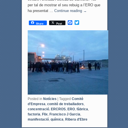
per tal de mostrar el seu rebuig a l’ERO que
ha presentat …
Continue reading
→
F
T
Share
Post
a
w
c
i
e
t
b
t
o
e
o
r
k
Posted in
Notícies
|
Tagged
Comitè
d'Empresa
,
comitè de treballadors
,
concentració
,
ERCROS
,
ERO
,
fàbrica
,
factoria
,
Flix
,
Francisco J Garcia
,
manifestació
,
química
,
Ribera d'Ebre