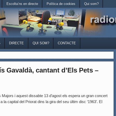
Escolta’ns en directe
Política de cookies
Qui som?
S
DIRECTE
QUI SOM?
CONTACTE
 Gavaldà, cantant d’Els Pets –
 Majors i aquest dissabte 13 d’agost els espera un gran concert
la capital del Priorat dins la gira del seu últim disc ‘1963’. El