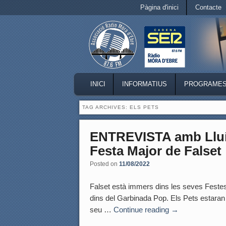
Secondary menu
Pàgina d'inici
Contacte
Skip to primary content
Skip to secondary content
MAIN MENU
INICI
INFORMATIUS
PROGRAME
SKIP TO PRIMARY CONTENT
SKIP TO SECONDARY CONTENT
TAG ARCHIVES:
ELS PETS
ENTREVISTA amb Lluís
Festa Major de Falset
Posted on
11/08/2022
Falset està immers dins les seves Festes
dins del Garbinada Pop. Els Pets estaran a 
seu …
Continue reading
→