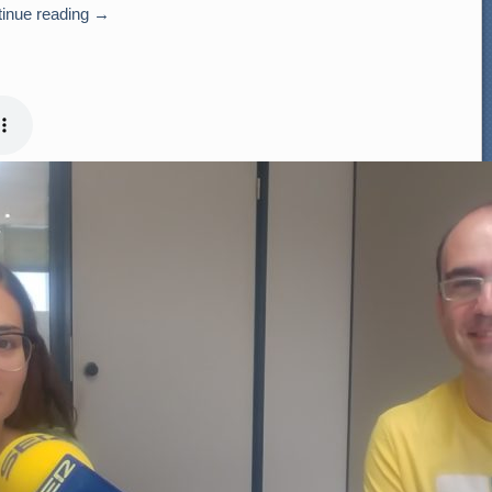
inue reading
→