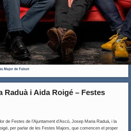
ta Major de Falset
a Raduà i Aida Roigé – Festes
idor de Festes de l’Ajuntament d’Ascó, Josep Maria Raduà, i la
Roigé, per parlar de les Festes Majors, que comencen el proper