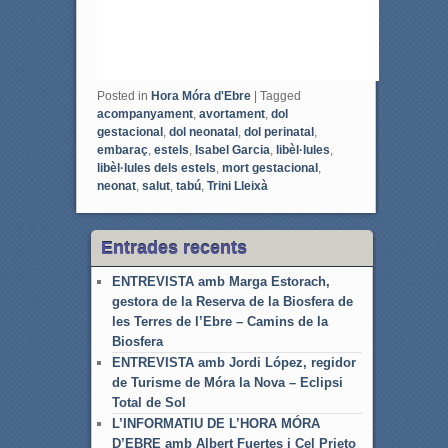
Posted in
Hora Móra d'Ebre
|
Tagged
acompanyament
,
avortament
,
dol
gestacional
,
dol neonatal
,
dol perinatal
,
embaraç
,
estels
,
Isabel Garcia
,
libèl·lules
,
libèl·lules dels estels
,
mort gestacional
,
neonat
,
salut
,
tabú
,
Trini Lleixà
Entrades recents
ENTREVISTA amb Marga Estorach,
gestora de la Reserva de la Biosfera de
les Terres de l’Ebre – Camins de la
Biosfera
ENTREVISTA amb Jordi López, regidor
de Turisme de Móra la Nova – Eclipsi
Total de Sol
L’INFORMATIU DE L’HORA MÓRA
D’EBRE amb Albert Fuertes i Cel Prieto