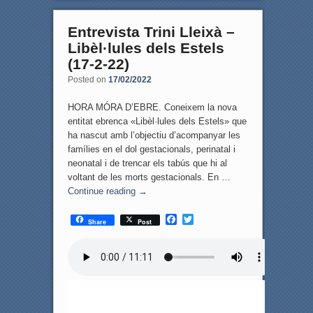
Entrevista Trini Lleixà –
Libèl·lules dels Estels
(17-2-22)
Posted on
17/02/2022
HORA MÓRA D’EBRE. Coneixem la nova
entitat ebrenca «Libèl·lules dels Estels» que
ha nascut amb l’objectiu d’acompanyar les
famílies en el dol gestacionals, perinatal i
neonatal i de trencar els tabús que hi al
voltant de les morts gestacionals. En …
Continue reading
→
F
T
Share
Post
a
w
c
i
e
t
b
t
o
e
o
r
k