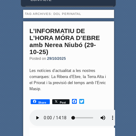
TAG ARCHIVES:
DOL PERINATAL
L’INFORMATIU DE
L’HORA MÓRA D’EBRE
amb Nerea Niubó (29-
10-25)
Posted on
29/10/2025
Les notícies d’actualitat a les nostres
comarques: La Ribera d’Ebre, la Terra Alta i
el Priorat i la previsió del temps amb l’Enric
Masip.
F
T
Share
Post
a
w
c
i
e
t
b
t
o
e
o
r
k