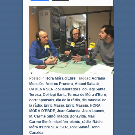
a
w
c
i
e
t
b
t
o
e
o
r
k
Posted in
Hora Móra d'Ebre
|
Tagged
Adriana
Monclús
,
Andreu Prunera
,
Antoni Sabaté
,
CADENA SER
,
col·laboradors
,
col·legi Santa
Teresa
,
Col·legi Santa Teresa de Móra d'Ebre
,
corresponsals
,
dia de la ràdio
,
dia mundial de
la ràdio
,
Enric Masip
,
Enric Massip
,
HORA
MÓRA D'EBRE
,
Joan Calanda
,
Joan Launes
,
M. Carme Simó
,
Magda Bonavida
,
Mari
Carme Simó
,
micròfon
,
oients
,
ràdio
,
Ràdio
Móra d'Ebre SER
,
SER
,
Toni Sabaté
,
Tono
Canalda