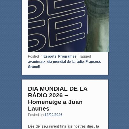
Posted in
Esports
,
Programes
|
Tagged
avantmatx
,
dia mundial de la ràdio
,
Francesc
Granell
DIA MUNDIAL DE LA
RÀDIO 2026 –
Homenatge a Joan
Launes
Posted on
13/02/2026
Des del seu invent fins als nostres dies, la