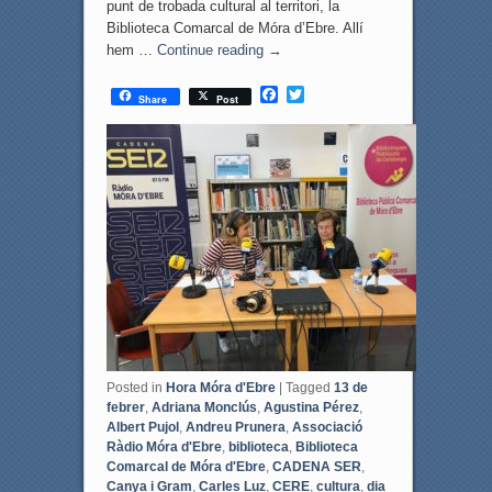
punt de trobada cultural al territori, la
Biblioteca Comarcal de Móra d’Ebre. Allí
hem …
Continue reading
→
F
T
Share
Post
a
w
c
i
e
t
b
t
o
e
o
r
k
Posted in
Hora Móra d'Ebre
|
Tagged
13 de
febrer
,
Adriana Monclús
,
Agustina Pérez
,
Albert Pujol
,
Andreu Prunera
,
Associació
Ràdio Móra d'Ebre
,
biblioteca
,
Biblioteca
Comarcal de Móra d'Ebre
,
CADENA SER
,
Canya i Gram
,
Carles Luz
,
CERE
,
cultura
,
dia