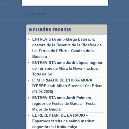
Post navigation
←
Older posts
Entrades recents
ENTREVISTA amb Marga Estorach,
gestora de la Reserva de la Biosfera de
les Terres de l’Ebre – Camins de la
Biosfera
ENTREVISTA amb Jordi López, regidor
de Turisme de Móra la Nova – Eclipsi
Total de Sol
L’INFORMATIU DE L’HORA MÓRA
D’EBRE amb Albert Fuertes i Cel Prieto
(07-08-2026)
ENTREVISTA amb Jordi Palmero,
regidor de Festes de Garcia – Festa
Major de Garcia
EL RECEPTARI DE LA RÀDIO –
Espàrrecs farcits de salmó marinat,
cogombrets i fruita dolça