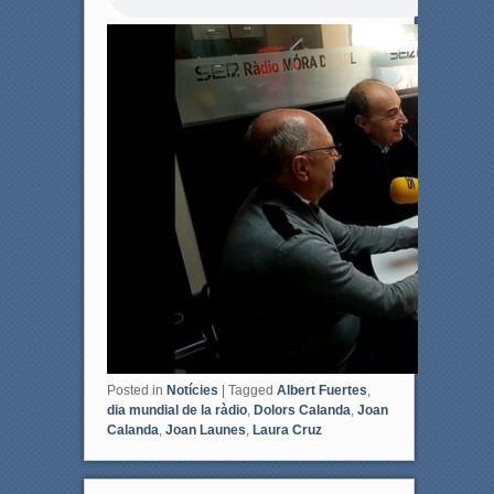
o
e
o
r
k
Posted in
Notícies
|
Tagged
Albert Fuertes
,
dia mundial de la ràdio
,
Dolors Calanda
,
Joan
Calanda
,
Joan Launes
,
Laura Cruz