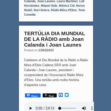
Calanda
,
Joan Launes
,
Laura Martínez
,
Loli
Hernández
,
Miquel Valls
,
Mònica Cid
,
Nerea
Niubó
,
Nuri Griera
,
Ràdio Móra d'Ebre
,
Tono
Canalda
TERTÚLIA DIA MUNDIAL
DE LA RÀDIO amb Joan
Calanda i Joan Launes
Posted on
13/02/2023
Celebrem el Dia Mundial de la Ràdio a Ràdio
Móra d’Ebre Cadena SER amb Joan
Calanda i Joan Launes, president i
vicepresident de l’Associació Ràdio Móra
d’Ebre. Una tertúlia amb molta història
d’aquesta casa.
F
T
Share
Post
a
w
c
i
e
t
b
t