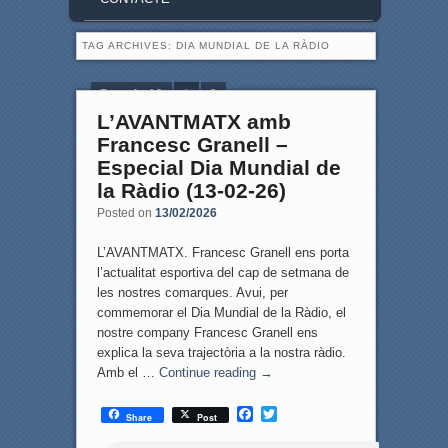
TAG ARCHIVES:
DIA MUNDIAL DE LA RÀDIO
Page 1 of 2
1
2
L’AVANTMATX amb
Francesc Granell –
Especial Dia Mundial de
la Ràdio (13-02-26)
Posted on
13/02/2026
L’AVANTMATX. Francesc Granell ens porta
l’actualitat esportiva del cap de setmana de
les nostres comarques. Avui, per
commemorar el Dia Mundial de la Ràdio, el
nostre company Francesc Granell ens
explica la seva trajectòria a la nostra ràdio.
Amb el …
Continue reading
→
F
T
Share
Post
a
w
c
i