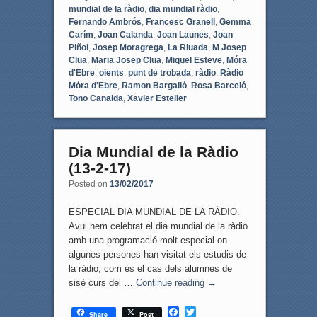
mundial de la ràdio
,
dia mundial ràdio
,
Fernando Ambrós
,
Francesc Granell
,
Gemma
Carím
,
Joan Calanda
,
Joan Launes
,
Joan
Piñol
,
Josep Moragrega
,
La Riuada
,
M Josep
Clua
,
Maria Josep Clua
,
Miquel Esteve
,
Móra
d'Ebre
,
oients
,
punt de trobada
,
ràdio
,
Ràdio
Móra d'Ebre
,
Ramon Bargalló
,
Rosa Barceló
,
Tono Canalda
,
Xavier Esteller
Dia Mundial de la Ràdio
(13-2-17)
Posted on
13/02/2017
ESPECIAL DIA MUNDIAL DE LA RÀDIO.
Avui hem celebrat el dia mundial de la ràdio
amb una programació molt especial on
algunes persones han visitat els estudis de
la ràdio, com és el cas dels alumnes de
sisè curs del …
Continue reading
→
F
T
Share
Post