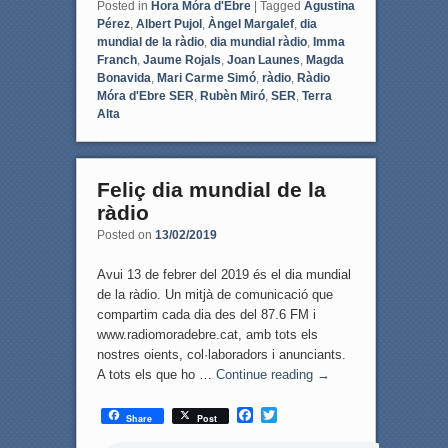
Posted in
Hora Móra d'Ebre
|
Tagged
Agustina
Pérez
,
Albert Pujol
,
Àngel Margalef
,
dia
mundial de la ràdio
,
dia mundial ràdio
,
Imma
Franch
,
Jaume Rojals
,
Joan Launes
,
Magda
Bonavida
,
Mari Carme Simó
,
ràdio
,
Ràdio
Móra d'Ebre SER
,
Rubèn Miró
,
SER
,
Terra
Alta
Feliç dia mundial de la
ràdio
Posted on
13/02/2019
Avui 13 de febrer del 2019 és el dia mundial
de la ràdio. Un mitjà de comunicació que
compartim cada dia des del 87.6 FM i
www.radiomoradebre.cat, amb tots els
nostres oients, col·laboradors i anunciants.
A tots els que ho …
Continue reading
→
F
T
Share
Post
a
w
c
i