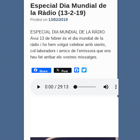
Especial Dia Mundial de
la Ràdio (13-2-19)
Posted on
13/02/2019
ESPECIAL DIA MUNDIAL DE LA RÀDIO.
Avui 13 de febrer és el dia mundial de la
ràdio i ho hem volgut celebrar amb oients,
col·laboradors i amics de l’emissora que ens
heu fet arribar els vostres missatges.
F
T
Share
Post
a
w
c
i
e
t
b
t
o
e
o
r
k