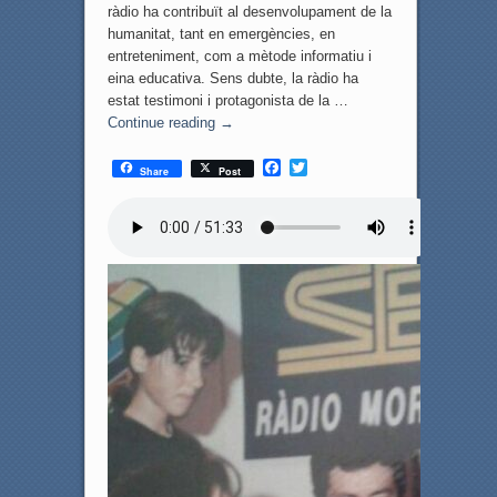
ràdio ha contribuït al desenvolupament de la
humanitat, tant en emergències, en
entreteniment, com a mètode informatiu i
eina educativa. Sens dubte, la ràdio ha
estat testimoni i protagonista de la …
Continue reading
→
F
T
Share
Post
a
w
c
i
e
t
b
t
o
e
o
r
k