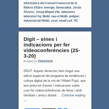
informàtica del Consell Comarcal de la
Ribera d'Ebre
,
energia
,
Generalitat
,
Jesús
Álvarez
,
Josep Miquel Vila
,
laboratori
,
laboratori 5g
,
Molló
,
nau el Molló
,
polígon
industrial del Molló
,
rural
,
small cell
,
TIC
Dígit – eines i
indicacions per fer
videoconferències (25-
3-20)
Posted on
25/03/2020
DÍGIT. Aquest dimecres hem tingut una
edició especial del programa de tendències i
cultura digital de la mà de l’Albert Pujol, que
ens porta tot d’eines i indicacions sobre
com fer videoconferències de feina i amb
familiars i amics durant …
Continue reading
→