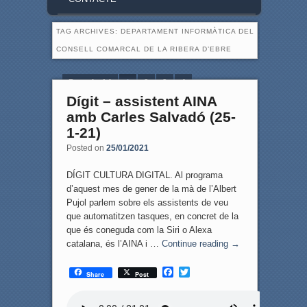
TAG ARCHIVES:
DEPARTAMENT INFORMÀTICA DEL
CONSELL COMARCAL DE LA RIBERA D’EBRE
Page 1 of 4
1
2
3
4
Dígit – assistent AINA
amb Carles Salvadó (25-
1-21)
Posted on
25/01/2021
DÍGIT CULTURA DIGITAL. Al programa
d’aquest mes de gener de la mà de l’Albert
Pujol parlem sobre els assistents de veu
que automatitzen tasques, en concret de la
que és coneguda com la Siri o Alexa
catalana, és l’AINA i …
Continue reading
→
F
T
Share
Post
a
w
c
i
e
t