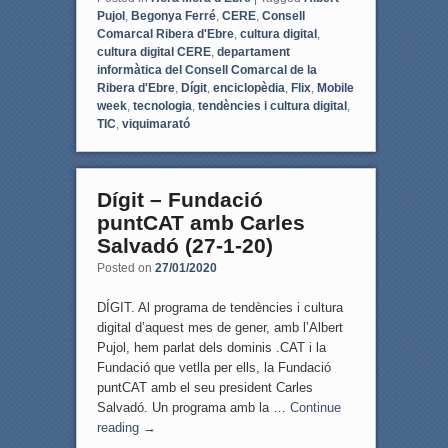
Pujol
,
Begonya Ferré
,
CERE
,
Consell
Comarcal Ribera d'Ebre
,
cultura digital
,
cultura digital CERE
,
departament
informàtica del Consell Comarcal de la
Ribera d'Ebre
,
Dígit
,
enciclopèdia
,
Flix
,
Mobile
week
,
tecnologia
,
tendències i cultura digital
,
TIC
,
viquimarató
Dígit – Fundació
puntCAT amb Carles
Salvadó (27-1-20)
Posted on
27/01/2020
DÍGIT. Al programa de tendències i cultura
digital d’aquest mes de gener, amb l’Albert
Pujol, hem parlat dels dominis .CAT i la
Fundació que vetlla per ells, la Fundació
puntCAT amb el seu president Carles
Salvadó. Un programa amb la …
Continue
reading
→