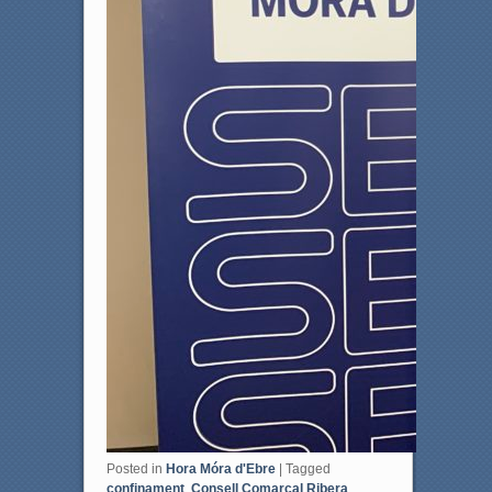
Posted in
Hora Móra d'Ebre
|
Tagged
confinament
,
Consell Comarcal Ribera