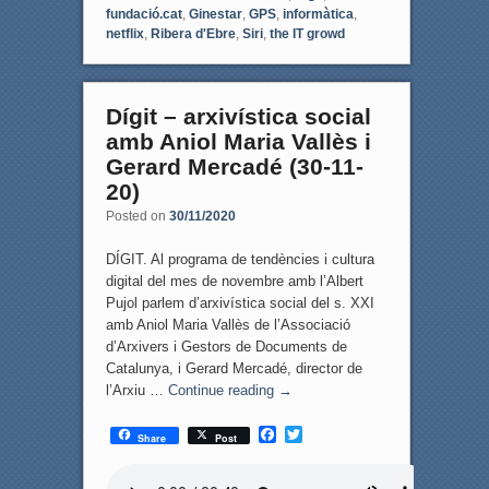
fundació.cat
,
Ginestar
,
GPS
,
informàtica
,
netflix
,
Ribera d'Ebre
,
Siri
,
the IT growd
Dígit – arxivística social
amb Aniol Maria Vallès i
Gerard Mercadé (30-11-
20)
Posted on
30/11/2020
DÍGIT. Al programa de tendències i cultura
digital del mes de novembre amb l’Albert
Pujol parlem d’arxivística social del s. XXI
amb Aniol Maria Vallès de l’Associació
d’Arxivers i Gestors de Documents de
Catalunya, i Gerard Mercadé, director de
l’Arxiu …
Continue reading
→
F
T
Share
Post
a
w
c
i
e
t