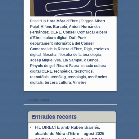
Posted in
Hora Móra d'Ebre
|
Tagged
Albert
Pujol
,
Alfons Barceló
,
Antoni Hernández-
Fernández
,
CERE
,
Consell Comarcal Ribera
d'Ebre
,
cultura digital
,
Daft Punk
,
departament informàtica del Consell
Comarcal de la Ribera d'Ebre
,
Dígit
,
escletxa
digital
,
filosofia
,
filosofia de la tecnologia
,
Josep Miquel Vila
,
Lia Sampai
,
o Bunge
,
Pinyols de gel
,
Ricard Faura
,
secció cultura
digital CERE
,
tecnoètica
,
tecnofilics
,
tecnofòbis
,
tecnòleg
,
tecnologia
,
tendències
digitals
,
tercera cultura
,
Vinebre
Post navigation
←
Older posts
Entrades recents
FIL DIRECTE amb Rubén Biarnés,
alcalde de Móra d’Ebre – agost 2026