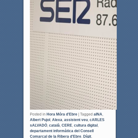
Posted in
Hora Móra d'Ebre
|
Tagged
aINA
,
Albert Pujol
,
Alexa
,
assistent veu
,
cARLES
sALVADÓ
,
català
,
CERE
,
cultura digital
,
departament informàtica del Consell
Comarcal de la Ribera d'Ebre
,
Dígit
,