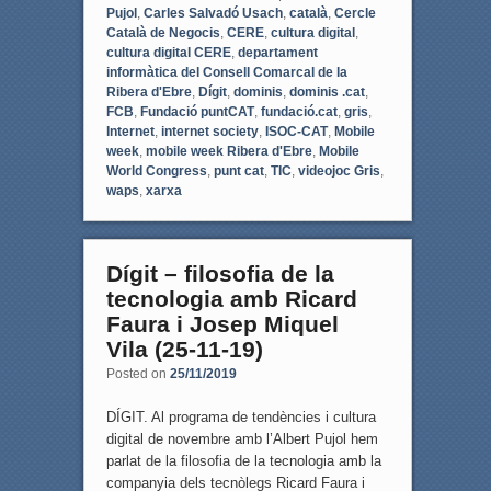
Pujol
,
Carles Salvadó Usach
,
català
,
Cercle
Català de Negocis
,
CERE
,
cultura digital
,
cultura digital CERE
,
departament
informàtica del Consell Comarcal de la
Ribera d'Ebre
,
Dígit
,
dominis
,
dominis .cat
,
FCB
,
Fundació puntCAT
,
fundació.cat
,
gris
,
Internet
,
internet society
,
ISOC-CAT
,
Mobile
week
,
mobile week Ribera d'Ebre
,
Mobile
World Congress
,
punt cat
,
TIC
,
videojoc Gris
,
waps
,
xarxa
Dígit – filosofia de la
tecnologia amb Ricard
Faura i Josep Miquel
Vila (25-11-19)
Posted on
25/11/2019
DÍGIT. Al programa de tendències i cultura
digital de novembre amb l’Albert Pujol hem
parlat de la filosofia de la tecnologia amb la
companyia dels tecnòlegs Ricard Faura i