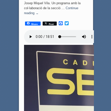
Josep Miquel Vila. Un programa amb la
col·laboració de la secció …
Continue
reading
→
F
T
Share
Post
a
w
c
i
e
t
b
t
o
e
o
r
k