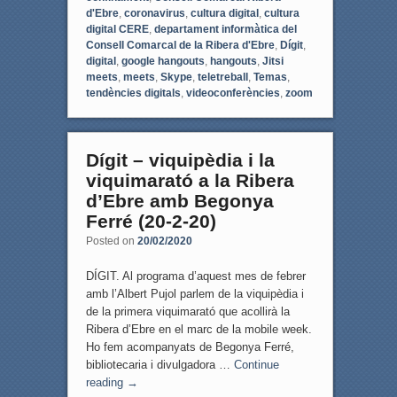
d'Ebre
,
coronavirus
,
cultura digital
,
cultura
digital CERE
,
departament informàtica del
Consell Comarcal de la Ribera d'Ebre
,
Dígit
,
digital
,
google hangouts
,
hangouts
,
Jitsi
meets
,
meets
,
Skype
,
teletreball
,
Temas
,
tendències digitals
,
videoconferències
,
zoom
Dígit – viquipèdia i la
viquimarató a la Ribera
d’Ebre amb Begonya
Ferré (20-2-20)
Posted on
20/02/2020
DÍGIT. Al programa d’aquest mes de febrer
amb l’Albert Pujol parlem de la viquipèdia i
de la primera viquimarató que acollirà la
Ribera d’Ebre en el marc de la mobile week.
Ho fem acompanyats de Begonya Ferré,
bibliotecaria i divulgadora …
Continue
reading
→