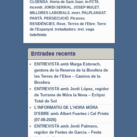
CLOENDA
,
Horta de Sant Joan
,
in-FCTA
,
incendi
,
JORDI SERRAL
,
JOSEP MULET
,
MILLORES LABORALS
,
mort
,
PALPLANXAT
,
PANTÀ
,
PERSECUCIÓ
,
Picasso
,
RESIDÈNCIES
,
Reus
,
Terres de l'Ebre
,
Torre
de l'Espanyol
,
treballadors
,
tret
,
vaga
indefinida
Entrades recents
ENTREVISTA amb Marga Estorach,
gestora de la Reserva de la Biosfera de
les Terres de l’Ebre – Camins de la
Biosfera
ENTREVISTA amb Jordi López, regidor
de Turisme de Móra la Nova – Eclipsi
Total de Sol
L’INFORMATIU DE L’HORA MÓRA
D’EBRE amb Albert Fuertes i Cel Prieto
(07-08-2026)
ENTREVISTA amb Jordi Palmero,
regidor de Festes de Garcia – Festa