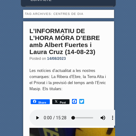
TAG ARCHIVES:
CENTRES DE DIA
L’INFORMATIU DE
L’HORA MÓRA D’EBRE
amb Albert Fuertes i
Laura Cruz (14-08-23)
Posted on
14/08/2023
Les notícies d’actualitat a les nostres
comarques: La Ribera d’Ebre, la Terra Alta i
el Priorat i la previsió del temps amb l’Enric
Masip. Els titulars:
F
T
Share
Post
a
w
c
i
e
t
b
t
o
e
o
r
k