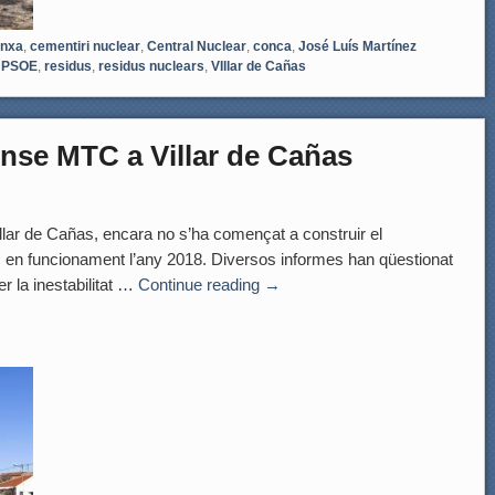
anxa
,
cementiri nuclear
,
Central Nuclear
,
conca
,
José Luís Martínez
,
PSOE
,
residus
,
residus nuclears
,
VIllar de Cañas
nse MTC a Villar de Cañas
llar de Cañas, encara no s’ha començat a construir el
 en funcionament l’any 2018. Diversos informes han qüestionat
r la inestabilitat …
Continue reading
→