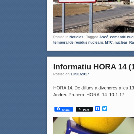
Posted in
Notícies
|
Tagged
Ascó
,
cementiri nuc
temporal de residus nuclears
,
MTC
,
nuclear
,
Ra
Informatiu HORA 14 (
Posted on
10/01/2017
HORA 14. De dilluns a divendres a les 13.5
Andreu Prunera. HORA_14_10-1-17
F
T
Share
Post
a
w
c
i
e
t
b
t
o
e