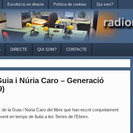
Escolta’ns en directe
Política de cookies
Qui som?
S
DIRECTE
QUI SOM?
CONTACTE
Guia i Núria Caro – Generació
9)
a Guia i Núria Caro del llibre que han escrit conjuntament
ent en temps de lluita a les Terres de l’Ebre».