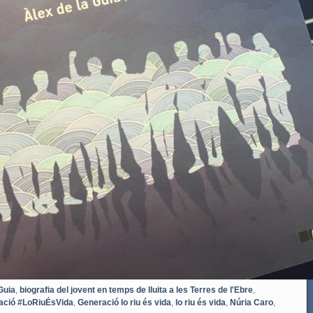
Guia
,
biografia del jovent en temps de lluita a les Terres de l'Ebre
,
ació #LoRiuÉsVida
,
Generació lo riu és vida
,
lo riu és vida
,
Núria Caro
,