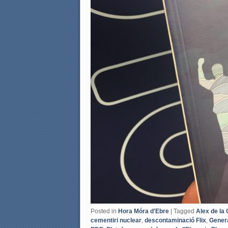
Posted in
Hora Móra d'Ebre
|
Tagged
Alex de la 
cementiri nuclear
,
descontaminació Flix
,
Gener