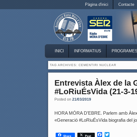
Secondary menu
Pàgina d'inici
Contacte
Skip to primary content
Skip to secondary content
MAIN MENU
INICI
INFORMATIUS
PROGRAME
SKIP TO PRIMARY CONTENT
SKIP TO SECONDARY CONTENT
TAG ARCHIVES:
CEMENTIRI NUCLEAR
Entrevista Àlex de la 
#LoRiuÉsVida (21-3-1
Posted on
21/03/2019
HORA MÓRA D’EBRE. Parlem amb Àlex de l
«Generació #LoRiuÉsVida biografia del jov
F
T
Share
Post