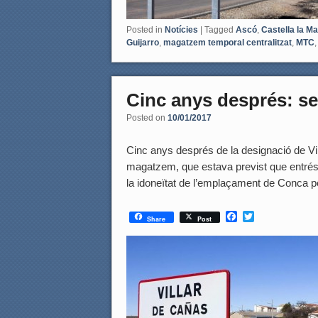
Posted in
Notícies
|
Tagged
Ascó
,
Castella la M
Guijarro
,
magatzem temporal centralitzat
,
MTC
Cinc anys després: se
Posted on
10/01/2017
Cinc anys després de la designació de Vi
magatzem, que estava previst que entrés
la idoneïtat de l’emplaçament de Conca pe
F
T
Share
Post
a
w
c
i
e
t
b
t
o
e
o
r
k