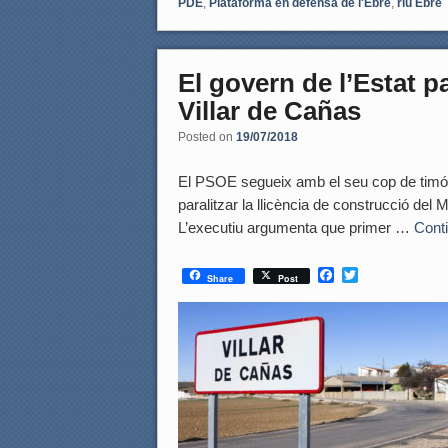
PDE
,
Plataforma en defensa de l'Ebre
,
riu Ebre
El govern de l’Estat p
Villar de Cañas
Posted on
19/07/2018
El PSOE segueix amb el seu cop de timó a 
paralitzar la llicència de construcció de
L’executiu argumenta que primer …
Cont
F
T
Share
Post
a
w
c
i
e
t
b
t
o
e
o
r
k