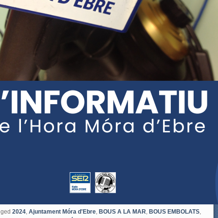
gged
2024
,
Ajuntament Móra d'Ebre
,
BOUS A LA MAR
,
BOUS EMBOLATS
,