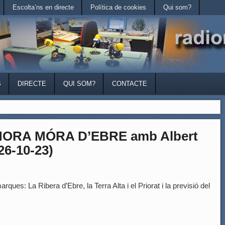
Escolta’ns en directe
Política de cookies
Qui som?
S
DIRECTE
QUI SOM?
CONTACTE
HORA MÓRA D’EBRE amb Albert
26-10-23)
rques: La Ribera d’Ebre, la Terra Alta i el Priorat i la previsió del