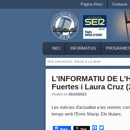
Secondary menu
Pàgina d'inici
Contacte
Skip to primary content
Skip to secondary content
MAIN MENU
INICI
INFORMATIUS
PROGRAME
SKIP TO PRIMARY CONTENT
SKIP TO SECONDARY CONTENT
TAG ARCHIVES:
BOUS A LA MAR
L’INFORMATIU DE L’
Fuertes i Laura Cruz (
Posted on
26/10/2023
Les notícies d’actualitat a les nostres coma
temps amb l’Enric Masip. Els titulars:
F
T
Share
Post