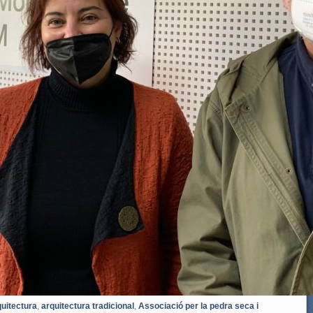
quitectura
,
arquitectura tradicional
,
Associació per la pedra seca i