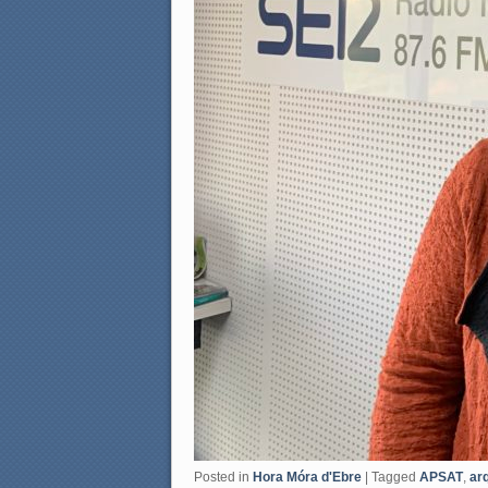
Posted in
Hora Móra d'Ebre
|
Tagged
APSAT
,
ar