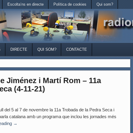
Escolta’ns en directe
Política de cookies
Qui som?
S
DIRECTE
QUI SOM?
CONTACTE
e Jiménez i Martí Rom – 11a
eca (4-11-21)
el 5 al 7 de novembre la 11a Trobada de la Pedra Seca i
de parla catalana amb un programa que inclou les jornades més
reading
→