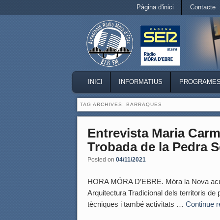
Secondary menu
Pàgina d'inici
Contacte
Skip to primary content
Skip to secondary content
MAIN MENU
INICI
INFORMATIUS
PROGRAME
SKIP TO PRIMARY CONTENT
SKIP TO SECONDARY CONTENT
TAG ARCHIVES:
BARRAQUES
Entrevista Maria Carm
Trobada de la Pedra S
Posted on
04/11/2021
HORA MÓRA D’EBRE. Móra la Nova acull d
Arquitectura Tradicional dels territoris 
tècniques i també activitats …
Continue 