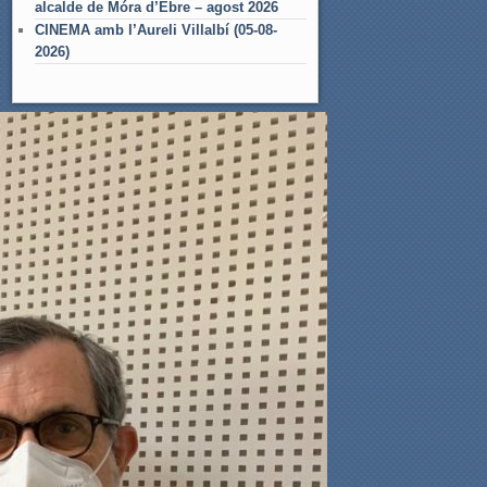
alcalde de Móra d’Ebre – agost 2026
CINEMA amb l’Aureli Villalbí (05-08-
2026)