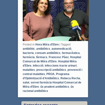
o
e
o
r
k
Posted in
Hora Móra d'Ebre
|
Tagged
antibiòtic
,
antibiòtics
,
automedicació
,
bacteria
,
consum antibiòtics
,
farmacèutica
,
farmàcia
,
fàrmacs
,
Francesc Pàez
,
Hospital
Comarcal de Móra d'Ebre
,
Hospital Móra
d'Ebre
,
infecció
,
infeccions tracte urinari
,
malalties
,
prescripció antibiòtics
,
prevenció i
contral malalties
,
PROA
,
Programa
d'Optimització d'Antibiòtics
,
Rebeca Recha
,
salut
,
servei farmàcia Hospital Comarcal de
Móra d'Ebre
,
ús prudent antibiòtics
,
ús
racional antibiòtics