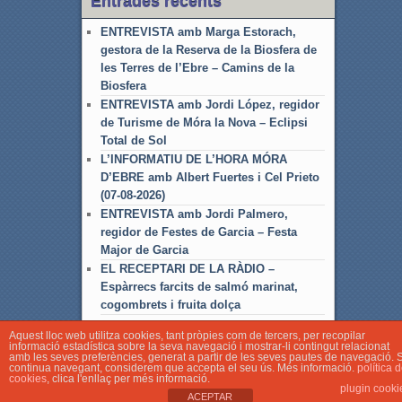
Entrades recents
ENTREVISTA amb Marga Estorach,
gestora de la Reserva de la Biosfera de
les Terres de l’Ebre – Camins de la
Biosfera
ENTREVISTA amb Jordi López, regidor
de Turisme de Móra la Nova – Eclipsi
Total de Sol
L’INFORMATIU DE L’HORA MÓRA
D’EBRE amb Albert Fuertes i Cel Prieto
(07-08-2026)
ENTREVISTA amb Jordi Palmero,
regidor de Festes de Garcia – Festa
Major de Garcia
EL RECEPTARI DE LA RÀDIO –
Espàrrecs farcits de salmó marinat,
cogombrets i fruita dolça
Aquest lloc web utilitza cookies, tant pròpies com de tercers, per recopilar
informació estadística sobre la seva navegació i mostrar-li contingut relacionat
amb les seves preferències, generat a partir de les seves pautes de navegació. S
continua navegant, considerem que accepta el seu ús. Més informació.
política 
cookies
, clica l'enllaç per més informació.
© Associació Local de Ràdio Móra d'Ebre
plugin cooki
ACEPTAR