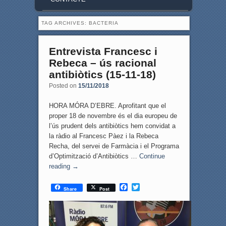
TAG ARCHIVES:
BACTERIA
Entrevista Francesc i
Rebeca – ús racional
antibiòtics (15-11-18)
Posted on
15/11/2018
HORA MÓRA D’EBRE. Aprofitant que el
proper 18 de novembre és el dia europeu de
l’ús prudent dels antibiòtics hem convidat a
la ràdio al Francesc Pàez i la Rebeca
Recha, del servei de Farmàcia i el Programa
d’Optimització d’Antibiòtics …
Continue
reading
→
F
T
Share
Post
a
w
c
i
e
t
b
t