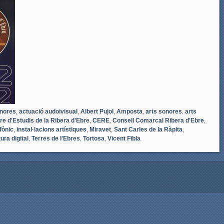
onores
,
actuació audoivisual
,
Albert Pujol
,
Amposta
,
arts sonores
,
arts
re d'Estudis de la Ribera d'Ebre
,
CERE
,
Consell Comarcal Ribera d'Ebre
,
fònic
,
instal·lacions artístiques
,
Miravet
,
Sant Carles de la Ràpita
,
ura digital
,
Terres de l'Ebres
,
Tortosa
,
Vicent Fibla