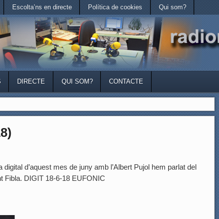
Escolta’ns en directe
Política de cookies
Qui som?
S
DIRECTE
QUI SOM?
CONTACTE
18)
 digital d’aquest mes de juny amb l’Albert Pujol hem parlat del
cent Fibla. DIGIT 18-6-18 EUFONIC