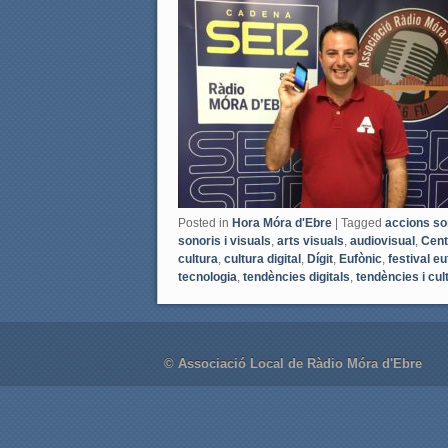
e
t
b
t
o
e
o
r
k
Posted in
Hora Móra d'Ebre
|
Tagged
accions s
sonoris i visuals
,
arts visuals
,
audiovisual
,
Cent
cultura
,
cultura digital
,
Dígit
,
Eufònic
,
festival eu
tecnologia
,
tendències digitals
,
tendències i cult
© Associació Local de Ràdio Móra d'Ebre