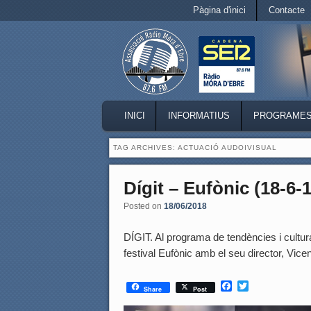
Secondary menu
Pàgina d'inici
Contacte
Skip to primary content
Skip to secondary content
MAIN MENU
INICI
INFORMATIUS
PROGRAME
SKIP TO PRIMARY CONTENT
SKIP TO SECONDARY CONTENT
TAG ARCHIVES:
ACTUACIÓ AUDOIVISUAL
Dígit – Eufònic (18-6-
Posted on
18/06/2018
DÍGIT. Al programa de tendències i cultura
festival Eufònic amb el seu director, Vi
F
T
Share
Post
a
w
c
i