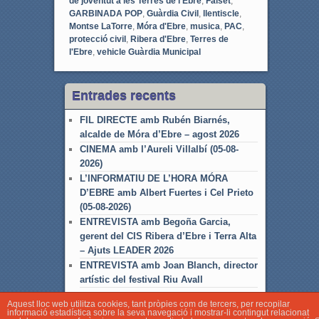
de joventut a les Terres de l'Ebre
,
Falset
,
GARBINADA POP
,
Guàrdia Civil
,
llentiscle
,
Montse LaTorre
,
Móra d'Ebre
,
musica
,
PAC
,
protecció civil
,
Ribera d'Ebre
,
Terres de
l'Ebre
,
vehicle Guàrdia Municipal
Entrades recents
FIL DIRECTE amb Rubén Biarnés,
alcalde de Móra d’Ebre – agost 2026
CINEMA amb l’Aureli Villalbí (05-08-
2026)
L’INFORMATIU DE L’HORA MÓRA
D’EBRE amb Albert Fuertes i Cel Prieto
(05-08-2026)
ENTREVISTA amb Begoña Garcia,
gerent del CIS Ribera d’Ebre i Terra Alta
– Ajuts LEADER 2026
ENTREVISTA amb Joan Blanch, director
artístic del festival Riu Avall
Aquest lloc web utilitza cookies, tant pròpies com de tercers, per recopilar
informació estadística sobre la seva navegació i mostrar-li contingut relacionat