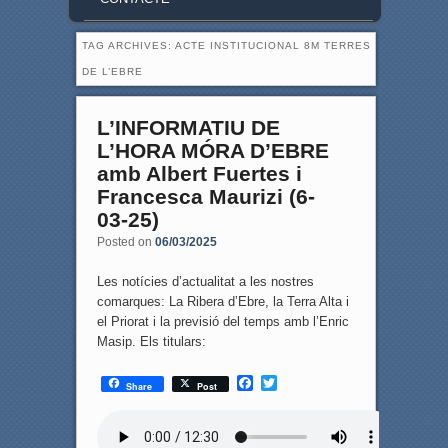
TAG ARCHIVES:
ACTE INSTITUCIONAL 8M TERRES
DE L’EBRE
L’INFORMATIU DE
L’HORA MÓRA D’EBRE
amb Albert Fuertes i
Francesca Maurizi (6-
03-25)
Posted on
06/03/2025
Les notícies d’actualitat a les nostres
comarques: La Ribera d’Ebre, la Terra Alta i
el Priorat i la previsió del temps amb l’Enric
Masip. Els titulars:
F
T
Share
Post
a
w
c
i
e
t
b
t