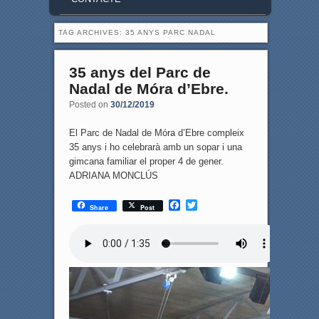
TAG ARCHIVES:
35 ANYS PARC NADAL
35 anys del Parc de
Nadal de Móra d’Ebre.
Posted on
30/12/2019
El Parc de Nadal de Móra d’Ebre compleix
35 anys i ho celebrarà amb un sopar i una
gimcana familiar el proper 4 de gener.
ADRIANA MONCLÚS
F
T
Share
Post
a
w
c
i
e
t
b
t
o
e
o
r
k