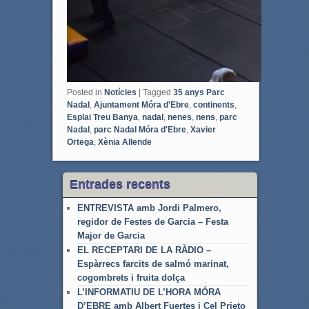
Posted in
Notícies
|
Tagged
35 anys Parc
Nadal
,
Ajuntament Móra d'Ebre
,
continents
,
Esplai Treu Banya
,
nadal
,
nenes
,
nens
,
parc
Nadal
,
parc Nadal Móra d'Ebre
,
Xavier
Ortega
,
Xènia Allende
Entrades recents
ENTREVISTA amb Jordi Palmero,
regidor de Festes de Garcia – Festa
Major de Garcia
EL RECEPTARI DE LA RÀDIO –
Espàrrecs farcits de salmó marinat,
cogombrets i fruita dolça
L’INFORMATIU DE L’HORA MÓRA
D’EBRE amb Albert Fuertes i Cel Prieto