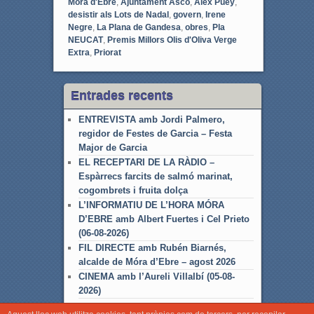
Móra d'Ebre
,
Ajuntament Ascó
,
Àlex Puey
,
desistir als Lots de Nadal
,
govern
,
Irene
Negre
,
La Plana de Gandesa
,
obres
,
Pla
NEUCAT
,
Premis Millors Olis d'Oliva Verge
Extra
,
Priorat
Entrades recents
ENTREVISTA amb Jordi Palmero,
regidor de Festes de Garcia – Festa
Major de Garcia
EL RECEPTARI DE LA RÀDIO –
Espàrrecs farcits de salmó marinat,
cogombrets i fruita dolça
L’INFORMATIU DE L’HORA MÓRA
D’EBRE amb Albert Fuertes i Cel Prieto
(06-08-2026)
FIL DIRECTE amb Rubén Biarnés,
alcalde de Móra d’Ebre – agost 2026
CINEMA amb l’Aureli Villalbí (05-08-
2026)