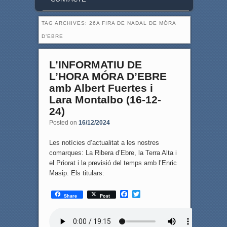
TAG ARCHIVES:
26A FIRA DE NADAL DE MÓRA
D’EBRE
L’INFORMATIU DE
L’HORA MÓRA D’EBRE
amb Albert Fuertes i
Lara Montalbo (16-12-
24)
Posted on
16/12/2024
Les notícies d’actualitat a les nostres
comarques: La Ribera d’Ebre, la Terra Alta i
el Priorat i la previsió del temps amb l’Enric
Masip. Els titulars:
F
T
Share
Post
a
w
c
i
e
t
b
t