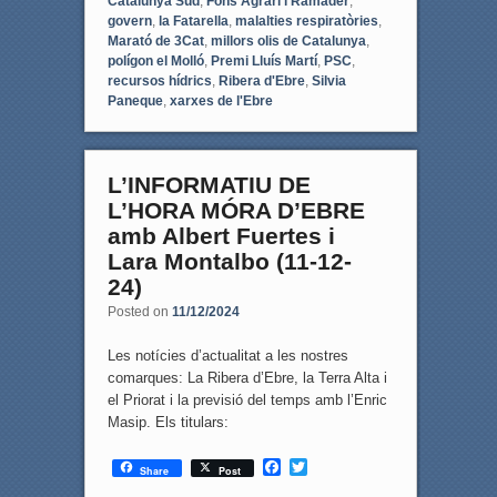
Catalunya Sud
,
Fons Agrari i Ramader
,
govern
,
la Fatarella
,
malalties respiratòries
,
Marató de 3Cat
,
millors olis de Catalunya
,
polígon el Molló
,
Premi Lluís Martí
,
PSC
,
recursos hídrics
,
Ribera d'Ebre
,
Silvia
Paneque
,
xarxes de l'Ebre
L’INFORMATIU DE
L’HORA MÓRA D’EBRE
amb Albert Fuertes i
Lara Montalbo (11-12-
24)
Posted on
11/12/2024
Les notícies d’actualitat a les nostres
comarques: La Ribera d’Ebre, la Terra Alta i
el Priorat i la previsió del temps amb l’Enric
Masip. Els titulars:
F
T
Share
Post
a
w