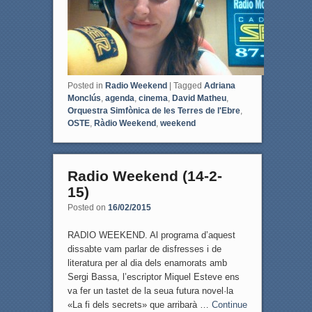
o
r
k
Posted in
Radio Weekend
|
Tagged
Adriana
Monclús
,
agenda
,
cinema
,
David Matheu
,
Orquestra Simfònica de les Terres de l'Ebre
,
OSTE
,
Ràdio Weekend
,
weekend
Radio Weekend (14-2-
15)
Posted on
16/02/2015
RADIO WEEKEND. Al programa d’aquest
dissabte vam parlar de disfresses i de
literatura per al dia dels enamorats amb
Sergi Bassa, l’escriptor Miquel Esteve ens
va fer un tastet de la seua futura novel·la
«La fi dels secrets» que arribarà …
Continue