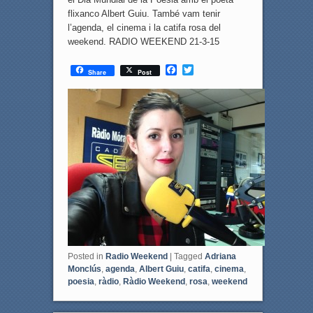
flixanco Albert Guiu. També vam tenir
l’agenda, el cinema i la catifa rosa del
weekend. RADIO WEEKEND 21-3-15
F
T
Share
Post
a
w
c
i
e
t
b
t
o
e
o
r
k
Posted in
Radio Weekend
|
Tagged
Adriana
Monclús
,
agenda
,
Albert Guiu
,
catifa
,
cinema
,
poesia
,
ràdio
,
Ràdio Weekend
,
rosa
,
weekend