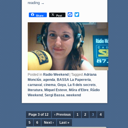
reading
→
F
T
Share
Post
a
w
c
i
e
t
b
t
o
e
o
r
k
Posted in
Radio Weekend
|
Tagged
Adriana
Monclús
,
agenda
,
BASSA La Papereria
,
carnaval
,
cinema
,
Goya
,
La fi dels secrets
,
literatura
,
Miquel Esteve
,
Móra d'Ebre
,
Ràdio
Weekend
,
Sergi Bassa
,
weekend
Page 3 of 12
‹ Previous
1
2
3
4
5
6
Next ›
Last »