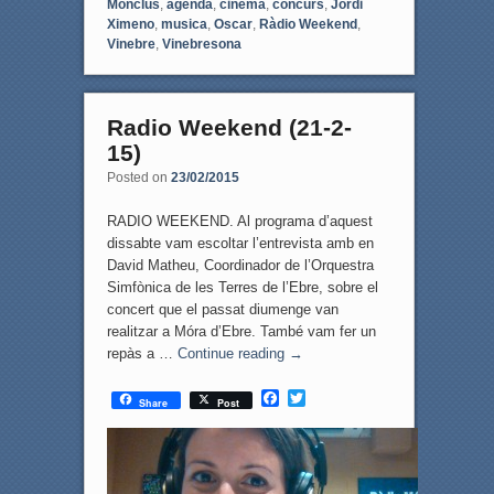
Monclús
,
agenda
,
cinema
,
concurs
,
Jordi
Ximeno
,
musica
,
Oscar
,
Ràdio Weekend
,
Vinebre
,
Vinebresona
Radio Weekend (21-2-
15)
Posted on
23/02/2015
RADIO WEEKEND. Al programa d’aquest
dissabte vam escoltar l’entrevista amb en
David Matheu, Coordinador de l’Orquestra
Simfònica de les Terres de l’Ebre, sobre el
concert que el passat diumenge van
realitzar a Móra d’Ebre. També vam fer un
repàs a …
Continue reading
→
F
T
Share
Post
a
w
c
i
e
t
b
t
o
e