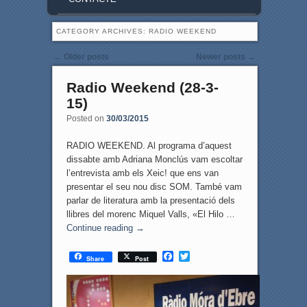
CATEGORY ARCHIVES:
RADIO WEEKEND
Post navigation
←
Older posts
Newer posts
→
Radio Weekend (28-3-
15)
Posted on
30/03/2015
RADIO WEEKEND. Al programa d’aquest
dissabte amb Adriana Monclús vam escoltar
l’entrevista amb els Xeic! que ens van
presentar el seu nou disc SOM. També vam
parlar de literatura amb la presentació dels
llibres del morenc Miquel Valls, «El Hilo …
Continue reading
→
F
T
Share
Post
a
w
c
i
e
t
b
t