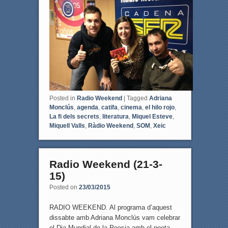
o
e
o
r
k
Posted in
Radio Weekend
|
Tagged
Adriana
Monclús
,
agenda
,
catifa
,
cinema
,
el hilo rojo
,
La fi dels secrets
,
literatura
,
Miquel Esteve
,
Miquell Valls
,
Ràdio Weekend
,
SOM
,
Xeic
Radio Weekend (21-3-
15)
Posted on
23/03/2015
RADIO WEEKEND. Al programa d’aquest
dissabte amb Adriana Monclús vam celebrar
el Dia Mundial de la Poesia amb el poeta