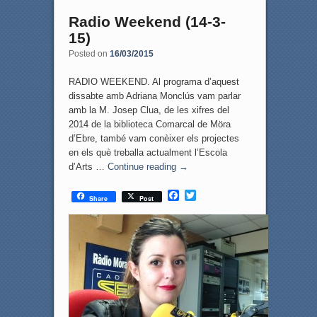
Radio Weekend (14-3-
15)
Posted on
16/03/2015
RADIO WEEKEND. Al programa d’aquest
dissabte amb Adriana Monclús vam parlar
amb la M. Josep Clua, de les xifres del
2014 de la biblioteca Comarcal de Möra
d’Ebre, també vam conèixer els projectes
en els què treballa actualment l’Escola
d’Arts …
Continue reading
→
F
T
Share
Post
a
w
c
i
e
t
b
t
o
e
o
r
k