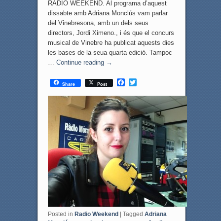
RADIO WEEKEND. Al programa d’aquest
dissabte amb Adriana Monclús vam parlar
del Vinebresona, amb un dels seus
directors, Jordi Ximeno., i és que el concurs
musical de Vinebre ha publicat aquests dies
les bases de la seua quarta edició. Tampoc
…
Continue reading
→
F
T
Share
Post
a
w
c
i
e
t
b
t
o
e
o
r
k
Posted in
Radio Weekend
|
Tagged
Adriana