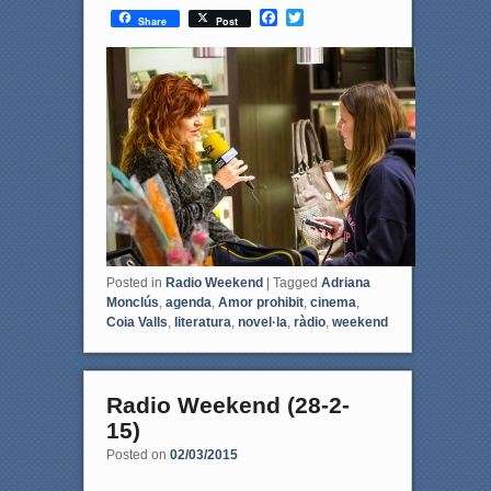
F
T
Share
Post
a
w
c
i
e
t
b
t
o
e
o
r
k
Posted in
Radio Weekend
|
Tagged
Adriana
Monclús
,
agenda
,
Amor prohibit
,
cinema
,
Coia Valls
,
literatura
,
novel·la
,
ràdio
,
weekend
Radio Weekend (28-2-
15)
Posted on
02/03/2015