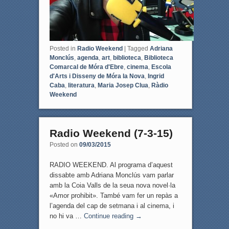
Posted in
Radio Weekend
|
Tagged
Adriana
Monclús
,
agenda
,
art
,
biblioteca
,
Biblioteca
Comarcal de Móra d'Ebre
,
cinema
,
Escola
d'Arts i Disseny de Móra la Nova
,
Ingrid
Caba
,
literatura
,
Maria Josep Clua
,
Ràdio
Weekend
Radio Weekend (7-3-15)
Posted on
09/03/2015
RADIO WEEKEND. Al programa d’aquest
dissabte amb Adriana Monclús vam parlar
amb la Coia Valls de la seua nova novel·la
«Amor prohibit». També vam fer un repàs a
l’agenda del cap de setmana i al cinema, i
no hi va …
Continue reading
→